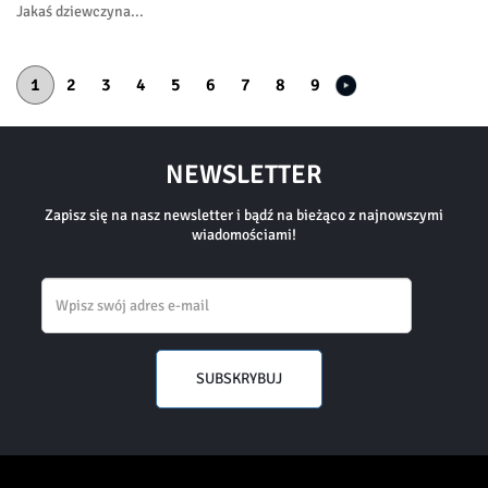
Jakaś dziewczyna...
strona
Stronicowanie
Następna
Bieżąca
1
Strona
2
Strona
3
Strona
4
Strona
5
Strona
6
Strona
7
Strona
8
Strona
9
strona
NEWSLETTER
Zapisz się na nasz newsletter i bądź na bieżąco z najnowszymi
wiadomościami!
Email
SUBSKRYBUJ