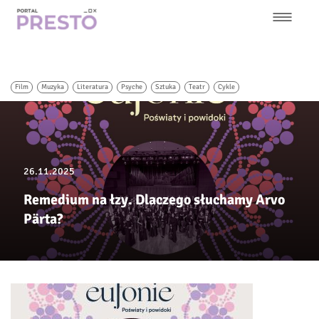
Przejdź
do
treści
Główna
nawigacja
Film
Muzyka
Literatura
Psyche
Sztuka
Teatr
Cykle
26.11.2025
Remedium na łzy. Dlaczego słuchamy Arvo
Pärta?