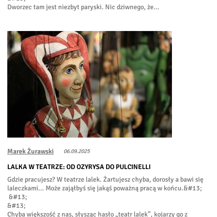
Dworzec tam jest niezbyt paryski. Nic dziwnego, że...
Marek Żurawski
06.09.2025
LALKA W TEATRZE: OD OZYRYSA DO PULCINELLI
Gdzie pracujesz? W teatrze lalek. Żartujesz chyba, dorosły a bawi się
laleczkami... Może zająłbyś się jakąś poważną pracą w końcu.&#13;
&#13;
&#13;
Chyba większość z nas, słysząc hasło „teatr lalek”, kojarzy go z