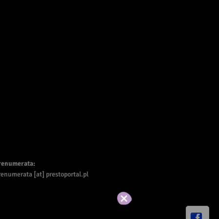
renumerata:
enumerata [at] prestoportal.pl
Akceptuj