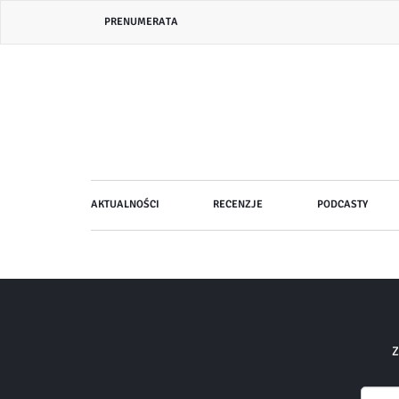
Przejdź
Header
PRENUMERATA
do
bar
treści
menu
Główna
AKTUALNOŚCI
RECENZJE
PODCASTY
nawigacja
Z