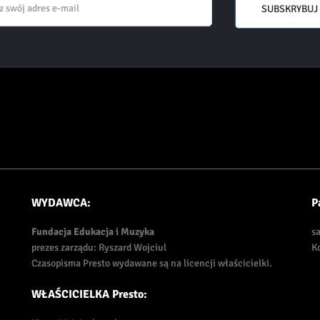
SUBSKRYBUJ
WYDAWCA:
P
Fundacja Edukacja i Muzyka
s
prezes zarządu: Ryszard Wojciul
K
Czasopisma Presto wydawane są na licencji właścicielki.
WŁAŚCICIELKA Presto: