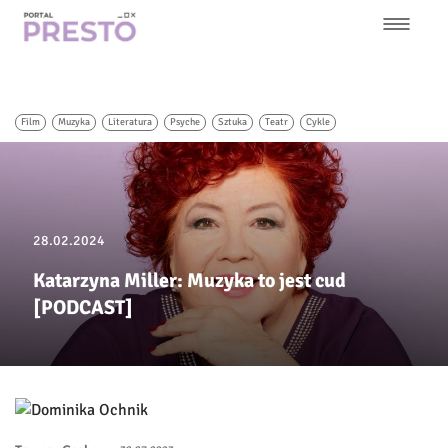
Przejdź
do
treści
Główna
nawigacja
Film
Muzyka
Literatura
Psyche
Sztuka
Teatr
Cykle
28.02.2024
Katarzyna Miller: Muzyka to jest cud
[PODCAST]