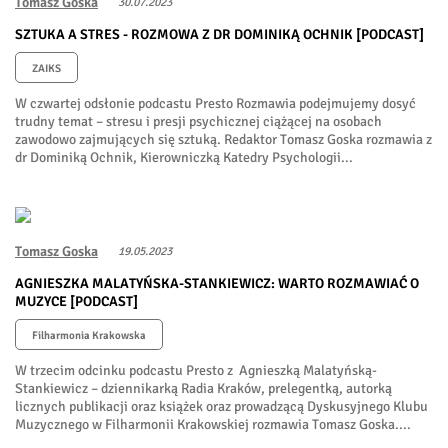
Tomasz Goska
30.07.2023
SZTUKA A STRES - ROZMOWA Z DR DOMINIKĄ OCHNIK [PODCAST]
ZAIKS
W czwartej odsłonie podcastu Presto Rozmawia podejmujemy dosyć
trudny temat – stresu i presji psychicznej ciążącej na osobach
zawodowo zajmujących się sztuką. Redaktor Tomasz Goska rozmawia z
dr Dominiką Ochnik, Kierowniczką Katedry Psychologii...
Tomasz Goska
19.05.2023
AGNIESZKA MALATYŃSKA-STANKIEWICZ: WARTO ROZMAWIAĆ O
MUZYCE [PODCAST]
Filharmonia Krakowska
W trzecim odcinku podcastu Presto z Agnieszką Malatyńską-
Stankiewicz – dziennikarką Radia Kraków, prelegentką, autorką
licznych publikacji oraz książek oraz prowadzącą Dyskusyjnego Klubu
Muzycznego w Filharmonii Krakowskiej rozmawia Tomasz Goska....