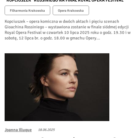
"KOPCIUSZEK" ROSSINIEGO NA FINAŁ ROYAL OPERA FESTIVAL
Filharmonia Krakowska
Opera Krakowska
Kopciuszek – opera komiczna w dwóch aktach i pięciu scenach
Gioachina Rossiniego – wystawiona zostanie w finale siódmej edycji
Royal Opera Festival w czwartek 10 lipca 2025 roku o godz. 19.30 i w
sobotę, 12 lipca br. o godz. 18.00 w gmachu Opery...
Joanna Illuque
18.06.2025