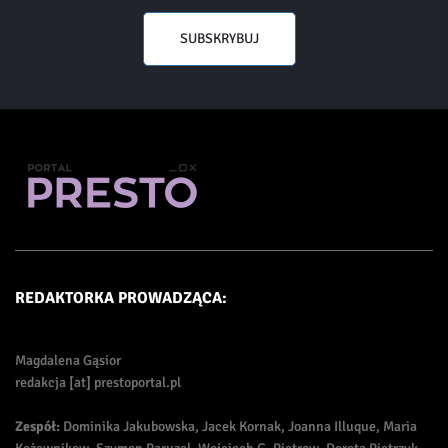
SUBSKRYBUJ
REDAKTORKA PROWADZĄCA:
Magdalena Gąsior
redakcja [at] prestoportal.pl
Zespół:
Dominika Jakubowska, Jacek Kornak, Joanna Illuque, Maria