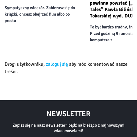
powinna powstać [„Ce
Sympatyczny wieczór. Zabierasz się do
Tales” Pawła Biliński
książki, chcesz obejrzeć film albo po
Tokarskiej wyd. DUX]
prostu
To był bardzo trudny, int
Przed godziną 9 rano siad
komputera z
Drogi użytkowniku,
zaloguj się
aby móc komentować nasze
treści.
NEWSLETTER
Zapisz się na nasz newsletter i bądź na bieżąco z najnowszymi
wiadomościami!