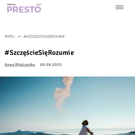
Przejdź
do
treści
Główna
nawigacja
MYŚLI
#SZCZĘŚCIESIĘROZUMIE
#SzczęścieSięRozumie
Anna Mielcarska
09.09.2025