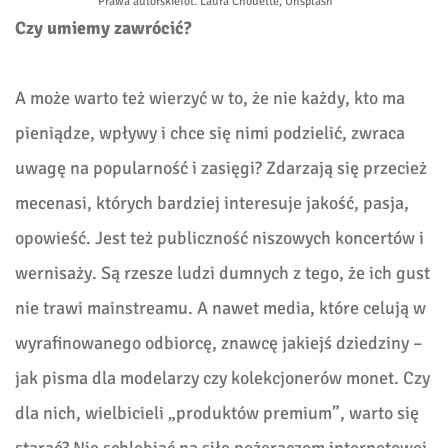
Prawa autorskie
fot. Laura Chouette, Unsplash
Czy umiemy zawrócić?
A może warto też wierzyć w to, że nie każdy, kto ma
pieniądze, wpływy i chce się nimi podzielić, zwraca
uwagę na popularność i zasięgi? Zdarzają się przecież
mecenasi, których bardziej interesuje jakość, pasja,
opowieść. Jest też publiczność niszowych koncertów i
wernisaży. Są rzesze ludzi dumnych z tego, że ich gust
nie trawi mainstreamu. A nawet media, które celują w
wyrafinowanego odbiorcę, znawcę jakiejś dziedziny –
jak pisma dla modelarzy czy kolekcjonerów monet. Czy
dla nich, wielbicieli „produktów premium”, warto się
starać? Nie schlebiać na siłę pożeraczom internetowej