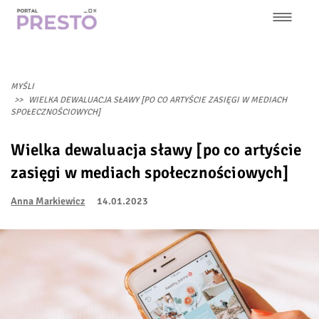
Przejdź
do
treści
Główna
nawigacja
MYŚLI
WIELKA DEWALUACJA SŁAWY [PO CO ARTYŚCIE ZASIĘGI W MEDIACH
SPOŁECZNOŚCIOWYCH]
Wielka dewaluacja sławy [po co artyście
zasięgi w mediach społecznościowych]
Anna Markiewicz
14.01.2023