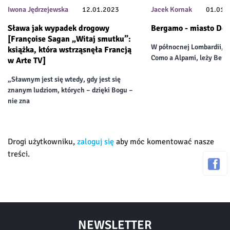
Iwona Jędrzejewska
12.01.2023
Jacek Kornak
01.01.
Sława jak wypadek drogowy
Bergamo - miasto Don
[Françoise Sagan „Witaj smutku”:
W północnej Lombardii, m
książka, która wstrząsnęła Francją
Como a Alpami, leży Berg
w Arte TV]
„Sławnym jest się wtedy, gdy jest się
znanym ludziom, których – dzięki Bogu –
nie zna
Drogi użytkowniku,
zaloguj się
aby móc komentować nasze
treści.
NEWSLETTER