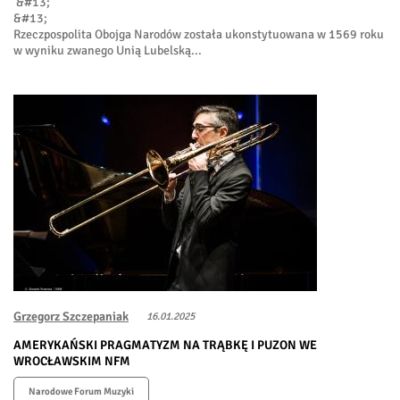
&#13;
&#13;
Rzeczpospolita Obojga Narodów została ukonstytuowana w 1569 roku
w wyniku zwanego Unią Lubelską...
Grzegorz Szczepaniak
16.01.2025
AMERYKAŃSKI PRAGMATYZM NA TRĄBKĘ I PUZON WE
WROCŁAWSKIM NFM
Narodowe Forum Muzyki