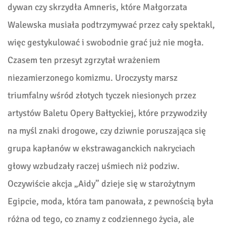
dywan czy skrzydła Amneris, które Małgorzata
Walewska musiała podtrzymywać przez cały spektakl,
więc gestykulować i swobodnie grać już nie mogła.
Czasem ten przesyt zgrzytał wrażeniem
niezamierzonego komizmu. Uroczysty marsz
triumfalny wśród złotych tyczek niesionych przez
artystów Baletu Opery Bałtyckiej, które przywodziły
na myśl znaki drogowe, czy dziwnie poruszając
a
się
grupa
kapłanów w ekstrawaganckich nakryciach
głowy wzbudzał
y
raczej uśmiech niż podziw.
Oczywiście akcja „Aidy” dzieje się w starożytnym
Egipcie, moda, która tam panowała, z pewnością była
różna od tego, co znamy z codziennego życia, ale