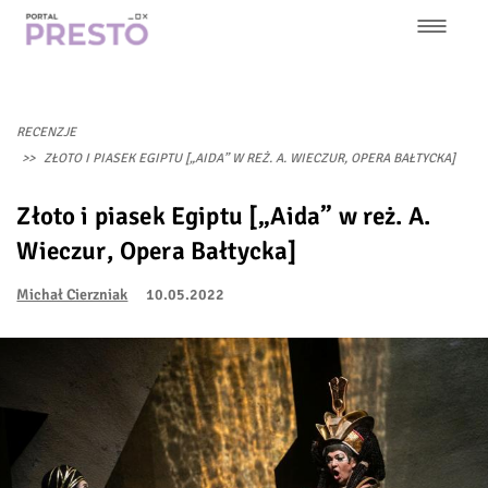
Przejdź
do
treści
Główna
nawigacja
RECENZJE
ZŁOTO I PIASEK EGIPTU [„AIDA” W REŻ. A. WIECZUR, OPERA BAŁTYCKA]
Złoto i piasek Egiptu [„Aida” w reż. A.
Wieczur, Opera Bałtycka]
Michał Cierzniak
10.05.2022