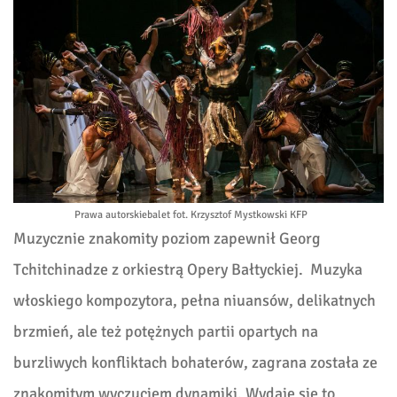
Prawa autorskie
balet fot. Krzysztof Mystkowski KFP
Muzycznie znakomity poziom zapewnił Georg
Tchitchinadze z orkiestrą Opery Bałtyckiej. Muzyka
włoskiego kompozytora, pełna niuansów, delikatnych
brzmień, ale też potężnych partii opartych na
burzliwych konfliktach bohaterów, zagrana została ze
znakomitym wyczuciem dynamiki. Wydaje się to