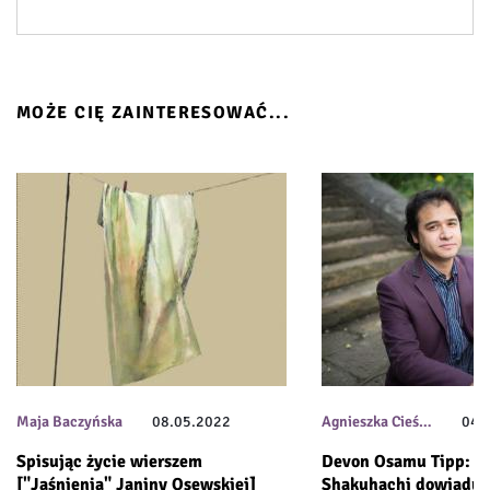
MOŻE CIĘ ZAINTERESOWAĆ...
Maja Baczyńska
08.05.2022
Agnieszka Cieś…
04.
Spisując życie wierszem
Devon Osamu Tipp: Gr
["Jaśnienia" Janiny Osewskiej]
Shakuhachi dowiaduję