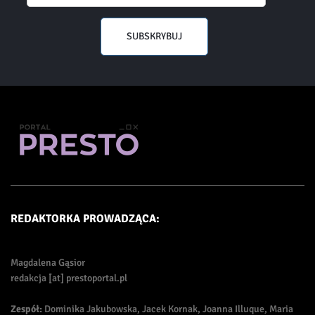
SUBSKRYBUJ
REDAKTORKA PROWADZĄCA:
Magdalena Gąsior
redakcja [at] prestoportal.pl
Zespół:
Dominika Jakubowska, Jacek Kornak, Joanna Illuque, Maria