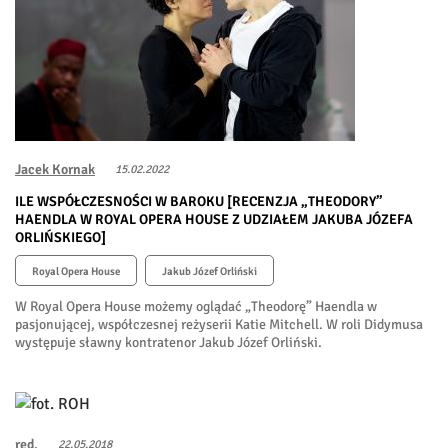
Jacek Kornak
15.02.2022
ILE WSPÓŁCZESNOŚCI W BAROKU [RECENZJA „THEODORY”
HAENDLA W ROYAL OPERA HOUSE Z UDZIAŁEM JAKUBA JÓZEFA
ORLIŃSKIEGO]
Royal Opera House
Jakub Józef Orliński
W Royal Opera House możemy oglądać „Theodorę” Haendla w
pasjonującej, współczesnej reżyserii Katie Mitchell. W roli Didymusa
występuje sławny kontratenor Jakub Józef Orliński.
red.
22.05.2018