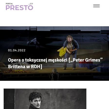
Przejdź
do
treści
Główna
nawigacja
01.04.2022
Opera o toksycznej męskości [„Peter Grimes”
Brittena w ROH]