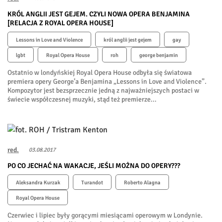
KRÓL ANGLII JEST GEJEM. CZYLI NOWA OPERA BENJAMINA
[RELACJA Z ROYAL OPERA HOUSE]
Lessons in Love and Violence
król anglii jest gejem
gay
lgbt
Royal Opera House
roh
george benjamin
Ostatnio w londyńskiej Royal Opera House odbyła się światowa
premiera opery George’a Benjamina „Lessons in Love and Violence”.
Kompozytor jest bezsprzecznie jedną z najważniejszych postaci w
świecie współczesnej muzyki, stąd też premierze...
red.
03.08.2017
PO CO JECHAĆ NA WAKACJE, JEŚLI MOŻNA DO OPERY???
Aleksandra Kurzak
Turandot
Roberto Alagna
Royal Opera House
Czerwiec i lipiec były gorącymi miesiącami operowym w Londynie.