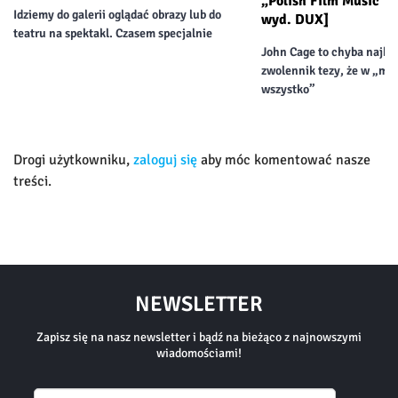
„Polish Film Music” B
Idziemy do galerii oglądać obrazy lub do
wyd. DUX]
teatru na spektakl. Czasem specjalnie
John Cage to chyba najba
zwolennik tezy, że w „mu
wszystko”
Drogi użytkowniku,
zaloguj się
aby móc komentować nasze
treści.
NEWSLETTER
Zapisz się na nasz newsletter i bądź na bieżąco z najnowszymi
wiadomościami!
Email