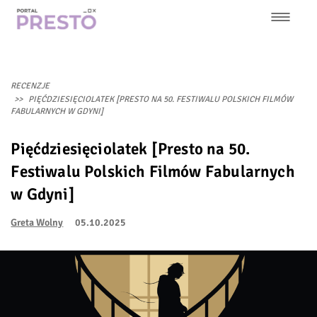
Przejdź
do
treści
Główna
nawigacja
RECENZJE
PIĘĆDZIESIĘCIOLATEK [PRESTO NA 50. FESTIWALU POLSKICH FILMÓW
FABULARNYCH W GDYNI]
Pięćdziesięciolatek [Presto na 50.
Festiwalu Polskich Filmów Fabularnych
w Gdyni]
Greta Wolny
05.10.2025