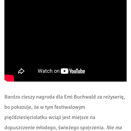
Bardzo cieszy nagroda dla Emi Buchwald za reżyserię,
bo pokazuje, że w tym festiwalowym
pięćdziesięciolatku wciąż jest miejsce na
dopuszczenie młodego, świeżego spojrzenia.
Nie ma