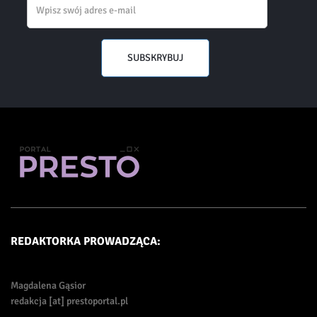
SUBSKRYBUJ
REDAKTORKA PROWADZĄCA:
Magdalena Gąsior
redakcja [at] prestoportal.pl