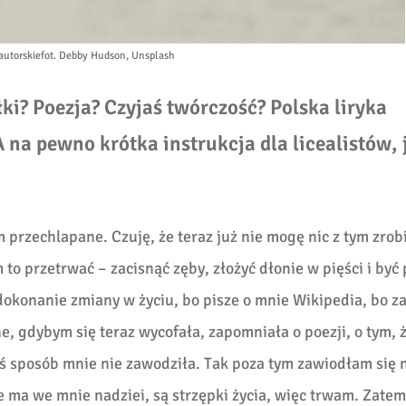
autorskie
fot. Debby Hudson, Unsplash
i? Poezja? Czyjaś twórczość? Polska liryka
 na pewno krótka instrukcja dla licealistów, 
przechlapane. Czuję, że teraz już nie mogę nic z tym zrobi
 to przetrwać – zacisnąć zęby, złożyć dłonie w pięści i by
okonanie zmiany w życiu, bo pisze o mnie Wikipedia, bo z
e, gdybym się teraz wycofała, zapomniała o poezji, o tym, 
iś sposób mnie nie zawodziła. Tak poza tym zawiodłam się 
ie ma we mnie nadziei, są strzępki życia, więc trwam. Zate