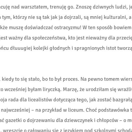
acuję nad warsztatem, trenuję go. Znoszę dziwnych ludzi, 
ym, którzy nie są tak jak ja dojrzali, są mniej kulturalni, 
 także muszę doświadczać ostracyzmu! W ten sposób bowiem
 jest ważny dla społeczeństwa, kto jest nieważny dla przec
ńcu dłuuugiej kolejki głodnych i spragnionych istot tworz
 kiedy to się stało, bo to był proces. Na pewno tomem wier
 wcześniej byłam liryczką. Marzę, że urodziłam się wrażl
a rada dla licealistów dotycząca tego, jak zostać bazgrałą
k najwcześniej – na przykład w liceum. Choć podstawówka t
ć gazetki o dojrzewaniu dla dziewczynek i chłopców – o mu
 wreszcie o całowaniu się z językiem pod szkolnymi schod