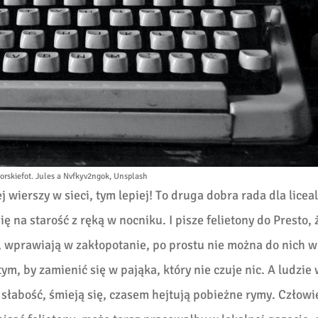
orskie
fot. Jules a Nvfkyv2ngok, Unsplash
 wierszy w sieci, tym lepiej! To druga dobra rada dla licea
ę na starość z ręką w nocniku. I pisze felietony do Presto, 
są, wprawiają w zakłopotanie, po prostu nie można do nich w
ym, by zamienić się w pająka, który nie czuje nic. A ludzie
 słabość, śmieją się, czasem hejtują pobieżne rymy. Człowi