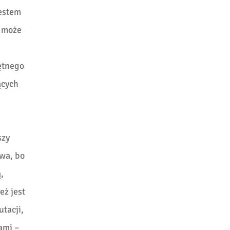
jestem
a może
iętnego
ących
szy
iwa, bo
,
eż jest
tacji,
ami –