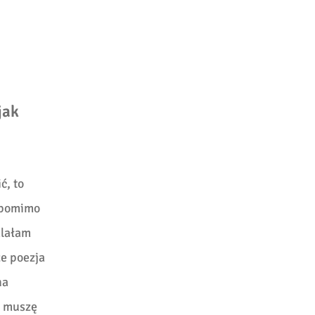
jak
ć, to
ć pomimo
alałam
że poezja
na
m muszę