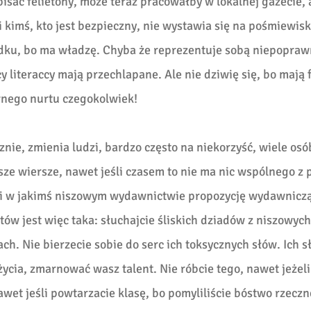
isać felietony, może teraz pracowałby w lokalnej gazecie, 
i kimś, kto jest bezpieczny, nie wystawia się na pośmiewisk
ądku, bo ma władzę. Chyba że reprezentuje sobą niepopraw
y literaccy mają przechlapane. Ale nie dziwię się, bo mają 
wnego nurtu czegokolwiek!
znie, zmienia ludzi, bardzo często na niekorzyść, wiele osó
e wiersze, nawet jeśli czasem to nie ma nic wspólnego z p
wi w jakimś niszowym wydawnictwie propozycję wydawniczą:
istów jest więc taka: słuchajcie śliskich dziadów z niszowych
h. Nie bierzecie sobie do serc ich toksycznych słów. Ich s
życia, zmarnować wasz talent. Nie róbcie tego, nawet jeżel
wet jeśli powtarzacie klasę, bo pomyliliście bóstwo rzeczn