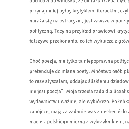
dochodzi do wniosku, że od razu trzeba było p
przynajmniej byłby krytykiem literackim, czyl
naraża się na ostracyzm, jest zawsze w porz
polityczną. Tacy na przykład prawicowi krytyc
fałszywe przekonania, co ich wyklucza z głó
Choć poezja, nie tylko ta niepoprawna polityc
pretenduje do miana poety. Mnóstwo osób pisz
to razy słyszałam, oddając śliskiemu dziado
nie jest poezja”. Moja trzecia rada dla liceal
wydawnictw uważnie, ale wybiórczo. Po łebkac
zabójcze, mają za zadanie was zniechęcić do 
macie z polskiego mierną z wykrzyknikiem, na