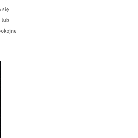
 się
 lub
pokojne