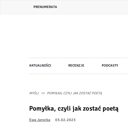
Przejdź
Header
PRENUMERATA
do
bar
treści
menu
Główna
AKTUALNOŚCI
RECENZJE
PODCASTY
nawigacja
MYŚLI
POMYŁKA, CZYLI JAK ZOSTAĆ POETĄ
Pomyłka, czyli jak zostać poetą
Ewa Jarocka
03.02.2023