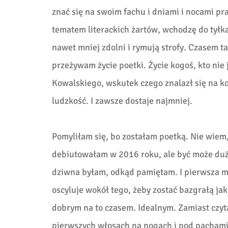
znać się na swoim fachu i dniami i nocami pr
tematem literackich żartów, wchodzę do tyłka t
nawet mniej zdolni i rymują strofy. Czasem
przeżywam życie poetki. Życie kogoś, kto nie
Kowalskiego, wskutek czego znalazł się na ko
ludzkość. I zawsze dostaje najmniej.
Pomyliłam się, bo zostałam poetką. Nie wiem,
debiutowałam w 2016 roku, ale być może dużo
dziwna byłam, odkąd pamiętam. I pierwsza moj
oscyluje wokół tego, żeby zostać bazgrałą ja
dobrym na to czasem. Idealnym. Zamiast czyta
pierwszych włosach na nogach i pod pachami,