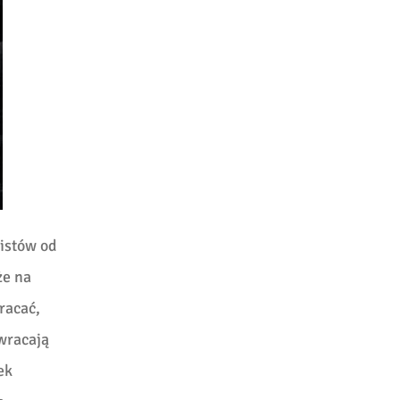
listów od
że na
racać,
 wracają
ek