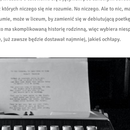
 których niczego się nie rozumie. No niczego. Ale to nic, ma
ozumie, może w liceum, by zamienić się w debiutującą poetkę
to ma skomplikowaną historię rodzinną, więc wybiera nies
je, już zawsze będzie dostawał najmniej, jakieś ochłapy.