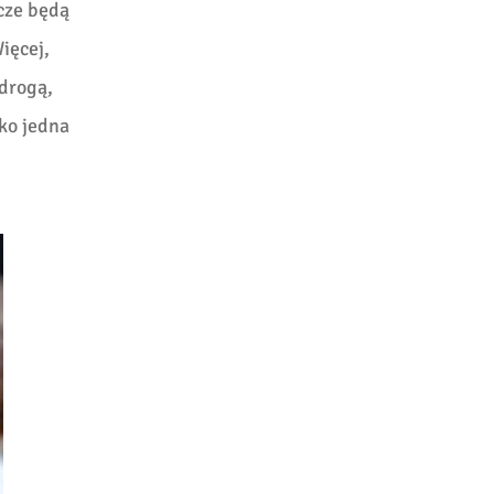
zcze będą
ięcej,
 drogą,
lko jedna