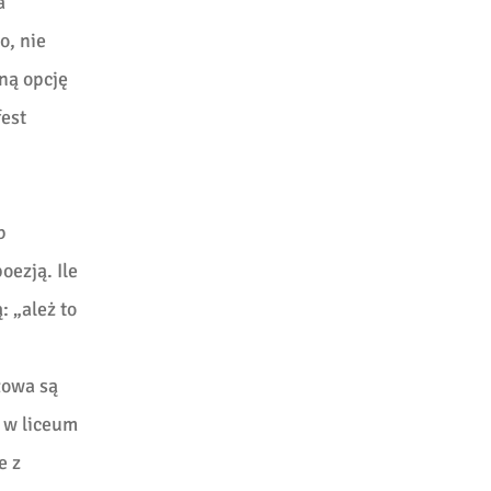
a
o, nie
ną opcję
fest
b
oezją. Ile
 „ależ to
łowa są
i w liceum
e z