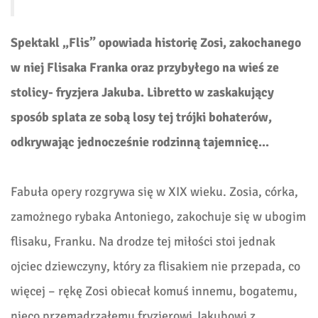
Spektakl „Flis” opowiada historię Zosi, zakochanego
w niej Flisaka Franka oraz przybyłego na wieś ze
stolicy- fryzjera Jakuba. Libretto w zaskakujący
sposób splata ze sobą losy tej trójki bohaterów,
odkrywając jednocześnie rodzinną tajemnicę...
Fabuła opery rozgrywa się w XIX wieku. Zosia, córka,
zamożnego rybaka Antoniego, zakochuje się w ubogim
flisaku, Franku. Na drodze tej miłości stoi jednak
ojciec dziewczyny, który za flisakiem nie przepada, co
więcej – rękę Zosi obiecał komuś innemu, bogatemu,
nieco przemądrzałemu fryzjerowi Jakubowi z