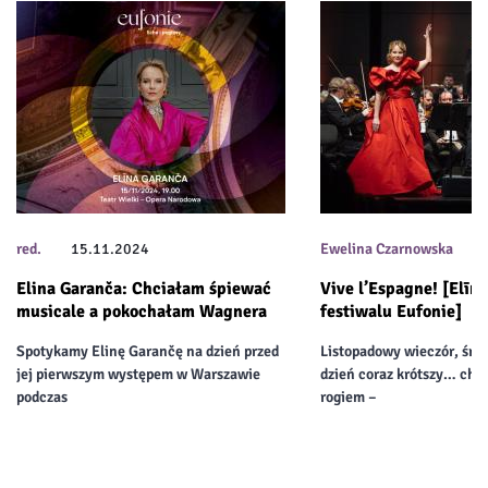
red.
15.11.2024
Ewelina Czarnowska
Elina Garanča: Chciałam śpiewać
Vive l’Espagne! [Elīn
musicale a pokochałam Wagnera
festiwalu Eufonie]
Spotykamy Elinę Garančę na dzień przed
Listopadowy wieczór, środ
jej pierwszym występem w Warszawie
dzień coraz krótszy… chan
podczas
rogiem –