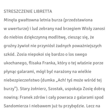
STRESZCZENIE LIBRETTA
Minęła gwałtowna letnia burza (przedstawiona
w
uwerturze) i
lud zebrany nad brzegiem Wisły zanosi
do niebios dziękczynną modlitwę, ciesząc się, ż
e
gro
źny żywioł nie przyniósł żadnych poważniejszych
szkód. Zosia niepokoi się bardzo o los swego
ukochanego, flisaka Franka, któ
ry o
tej właśnie porze
płynąc galarami, mógł być narażony na wielkie
niebezpieczeństwo (dumka „
Ach! ty
ś może wśród tej
burzy”
). Stary
żołnierz, Szostak, uspokaja Zosię dobrą
nowiną: Franek zdrów i cały powraca z galarami spod
Sandomierza i niebawem już tu przybędzie. Lecz na