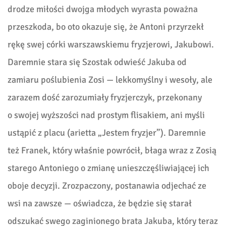
drodze miłości dwojga młodych wyrasta poważna
przeszkoda, bo oto okazuje się, że Antoni przyrzekł
rękę swej córki warszawskiemu fryzjerowi, Jakubowi.
Daremnie stara się Szostak odwieść Jakuba od
zamiaru poślubienia Zosi
—
lekkomyślny i wesoły, ale
zarazem dość zarozumiały fryzjerczyk, przekonany
o swojej wyższości nad prostym flisakiem, ani myśli
ustąpić z
placu (arietta
„Jestem fryzjer”). Daremnie
też Franek, który właśnie powrócił, błaga wraz z Zosią
starego Antoniego o zmianę unieszczęśliwiającej ich
oboje decyzji. Zrozpaczony, postanawia odjechać ze
wsi na zawsze
—
oświadcza, że będzie się starał
odszukać swego zaginionego brata Jakuba, który teraz