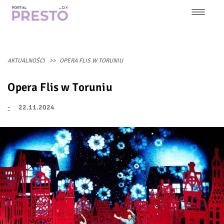
Przejdź
do
treści
Główna
nawigacja
AKTUALNOŚCI
OPERA FLIS W TORUNIU
Opera Flis w Toruniu
-
22.11.2024