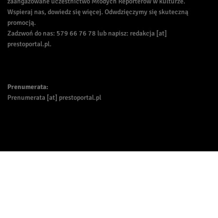
zaangażowane uczestnictwo Młodych Reporterów w kulturze.
Wspieraj nas, dowiedz się więcej. Odwdzięczymy się skuteczną
promocją.
Zadzwoń do nas: 579 66 76 78 lub napisz: redakcja [at]
prestoportal.pl.
Prenumerata:
Prenumerata [at] prestoportal.pl