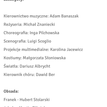
Kierownictwo muzyczne: Adam Banaszak
Reż
yseria: Micha
ł Znaniecki
Choreografia: Inga Pilchowska
Scenografia: Luigi Scoglio
Projekcje multimedialne: Karolina Jacewicz
Kostiumy: Mał
gorzata S
łoniowska
Ś
wiatła: Dariusz Albrycht
Kierownik chóru:
Dawid Ber
Obsada:
Franek -
Hubert Stolarski