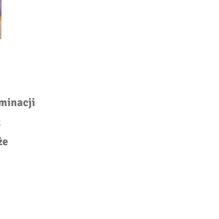
minacji
z
że