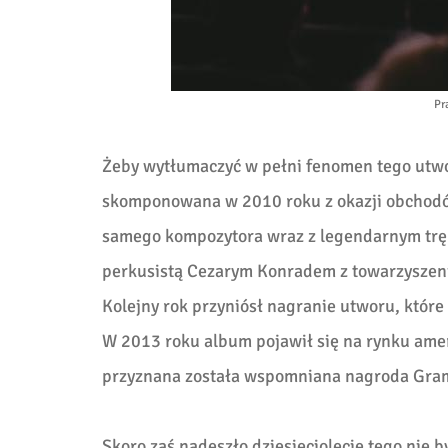
Pr
Żeby wytłumaczyć w pełni fenomen tego utwor
skomponowana w 2010 roku z okazji obchodów
samego kompozytora wraz z legendarnym trę
perkusistą Cezarym Konradem z towarzyszenie
Kolejny rok przyniósł nagranie utworu, które
W 2013 roku album pojawił się na rynku amer
przyznana została wspomniana nagroda Gra
Skoro zaś nadeszło dziesięciolecie tego nie b