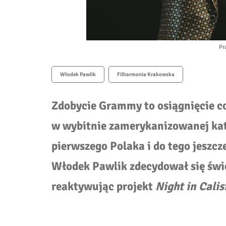
Pr
Włodek Pawlik
Filharmonia Krakowska
Zdobycie Grammy to osiągnięcie co
w wybitnie zamerykanizowanej ka
pierwszego Polaka i do tego jeszcz
Włodek Pawlik zdecydował się świę
reaktywując projekt
Night in Calis