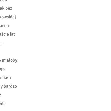
nak bez
akowskiej
ko na
aście lat
j –
e miałoby
ego
 miała
y bardzo
z
nie