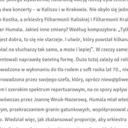
y dwa koncerty – w Kaliszu i w Krakowie. Nie obyło się jed
Kostka, a orkiestry Filharmonii Kaliskiej i Filharmonii Kr
r Humala. Jakieś inne zmiany? Według kompozytora: „Tyl
st dobra, to się nie starzeje. I utwór, który powstał kilkan
łać na słuchaczy tak samo, a może i lepiej”.
W rzeczy same
towali naprawdę świetną formę. Dużo tutaj zależy od roli
owadzona w wykonaniu do tła rodem z soft rocka lat 70., ni
prowadzona przez swojego szefa, który, oprócz niewątpliw
iem i szerokim spektrum repertuarowym, na co spory wpływ
 wówczas przez Joannę Wnuk-Nazarową. Humala miał wted
wym, przekraczaniem granic gatunkowych, współpracował 
. Wiedział więc, jak zbalansować proporcje, aby orkiestra 