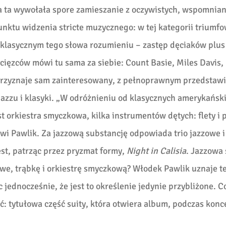
ta wywołała spore zamieszanie z oczywistych, wspomnian
nktu widzenia stricte muzycznego: w tej kategorii triumf
lasycznym tego słowa rozumieniu – zastęp dęciaków plus
cięzców mówi tu sama za siebie: Count Basie, Miles Davis,
o przyznaje sam zainteresowany, z pełnoprawnym przedstaw
azzu i klasyki. „W odróżnieniu od klasycznych amerykańsk
orkiestra smyczkowa, kilka instrumentów dętych: flety i 
i Pawlik. Za jazzową substancję odpowiada trio jazzowe i
st, patrząc przez pryzmat formy,
Night in Calisia
. Jazzowa
owe, trąbkę i orkiestrę smyczkową? Włodek Pawlik uznaje t
 jednocześnie, że jest to określenie jedynie przybliżone. 
ć: tytułowa część suity, która otwiera album, podczas konc