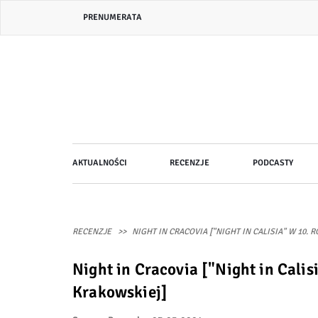
Przejdź
Header
PRENUMERATA
do
bar
treści
menu
Główna
AKTUALNOŚCI
RECENZJE
PODCASTY
nawigacja
RECENZJE
NIGHT IN CRACOVIA ["NIGHT IN CALISIA" W 10
Night in Cracovia ["Night in Cali
Krakowskiej]