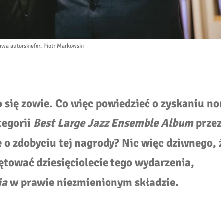
awa autorskie
for. Piotr Markowski
 się zowie. Co więc powiedzieć o zyskaniu no
tegorii
Best Large Jazz Ensemble Album
prze
e o zdobyciu tej nagrody? Nic więc dziwnego, 
tować dziesięciolecie tego wydarzenia,
ia
w prawie niezmienionym składzie.