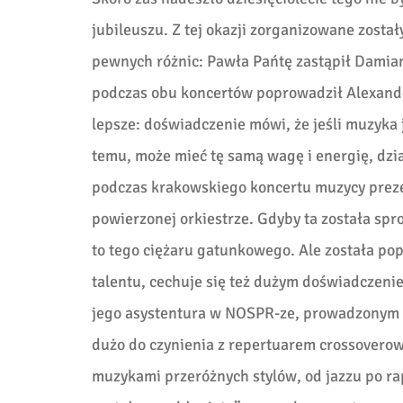
jubileuszu. Z tej okazji zorganizowane został
pewnych różnic: Pawła Pańtę zastąpił Damian 
podczas obu koncertów poprowadził Alexande
lepsze: doświadczenie mówi, że jeśli muzyka je
temu, może mieć tę samą wagę i energię, dzia
podczas krakowskiego koncertu muzycy prezen
powierzonej orkiestrze. Gdyby ta została spr
to tego ciężaru gatunkowego. Ale została po
talentu, cechuje się też dużym doświadczen
jego asystentura w NOSPR-ze, prowadzonym
dużo do czynienia z repertuarem crossovero
muzykami przeróżnych stylów, od jazzu po rap