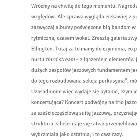
Wróćmy na chwilę do tego momentu. Nagroda 
względów. Ale sprawa wygląda ciekawiej z pu
zazwyczaj albumy poświęcone big bandom w k
rytmiczna, czasem wokal. Zresztą galeria zwy
Ellington. Tutaj za to mamy do czynienia, c
nurtu
third stream
– z łączeniem elementów j
dużych zespołów jazzowych fundamentem jest 
do tego rozbudowana sekcja perkusyjna”, mów
Uzasadnione więc wydaje się pytanie, czym je
koncertująca? Koncert podwójny na trio jazz
za sześcioczęściową suitę jazzową, przyznając
struktura całości daje się łatwo przemeblowa
wybrzmiała jako ostatnia, i to dwa razy.