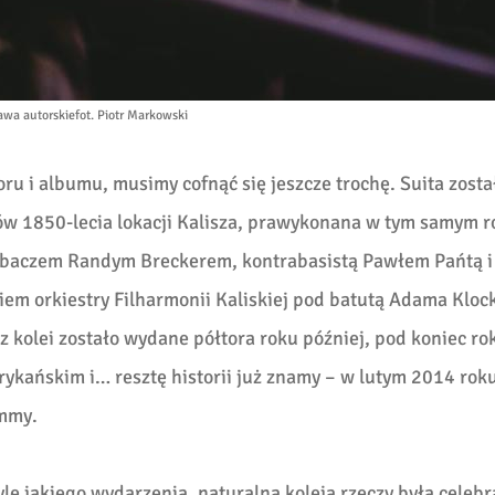
awa autorskie
fot. Piotr Markowski
u i albumu, musimy cofnąć się jeszcze trochę. Suita zosta
 1850-lecia lokacji Kalisza, prawykonana w tym samym r
baczem Randym Breckerem, kontrabasistą Pawłem Pańtą i
m orkiestry Filharmonii Kaliskiej pod batutą Adama Kloc
 z kolei zostało wydane półtora roku później, pod koniec r
ykańskim i… resztę historii już znamy – w lutym 2014 rok
mmy.
yle jakiego wydarzenia, naturalną koleją rzeczy była celebr