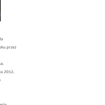
ła
oku przez
ka.
oku 2012.
u
acja