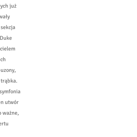
ych już
owały
 sekcja
 Duke
icielem
ich
puzony,
 trąbka.
 symfonia
en utwór
Co ważne,
ertu