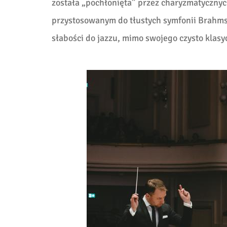
została „pochłonięta” przez charyzmatycznych
przystosowanym do tłustych symfonii Brahmsa
słabości do jazzu, mimo swojego czysto klas