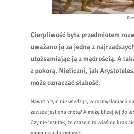
Praw
Cierpliwość była przedmiotem rozw
uważano ją za jedną z najrzadszyc
utożsamiając ją z mądrością. A tak
z pokorą. Nieliczni, jak Arystoteles
może oznaczać słabość.
Nawet o tym nie wiedząc, w rozmyślaniach nad
zawsze jest ona cnotą? A może bliżej jej do le
Czy nie jest tak, że czasem to właśnie brak ci
napędową do zmiany?