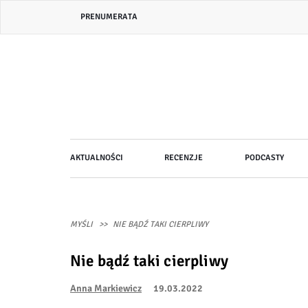
Przejdź
Header
PRENUMERATA
do
bar
treści
menu
Główna
AKTUALNOŚCI
RECENZJE
PODCASTY
nawigacja
MYŚLI
NIE BĄDŹ TAKI CIERPLIWY
Nie bądź taki cierpliwy
Anna Markiewicz
19.03.2022