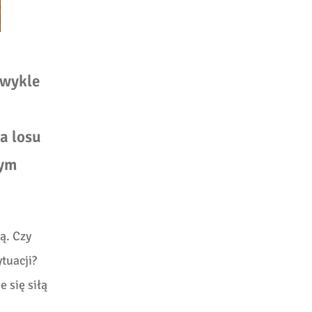
Zwykle
,
a losu
wym
ą. Czy
ytuacji?
e się siłą