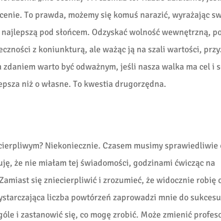
cenie. To prawda, możemy się komuś narazić, wyrażając s
ecz najlepszą pod słońcem. Odzyskać wolność wewnętrzną, p
czności z koniunkturą, ale ważąc ją na szali wartości, przy
zdaniem warto być odważnym, jeśli nasza walka ma cel i se
lepsza niż o własne. To kwestia drugorzędna.
ecierpliwym? Niekoniecznie. Czasem musimy sprawiedliwie 
uję, że nie miałam tej świadomości, godzinami ćwicząc na
Zamiast się zniecierpliwić i zrozumieć, że widocznie robię c
wystarczająca liczba powtórzeń zaprowadzi mnie do sukcesu
óle i zastanowić się, co mogę zrobić. Może zmienić profes