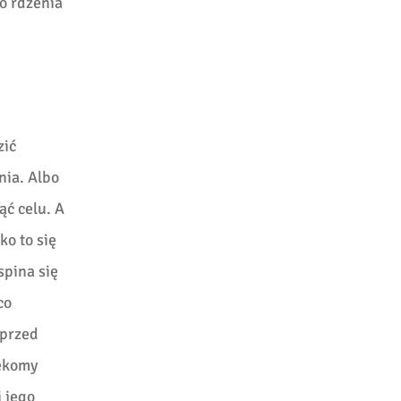
o rdzenia
zić
nia. Albo
ąć celu. A
ko to się
spina się
co
 przed
zekomy
i jego