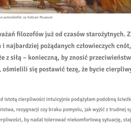
a autorskie
fot. za Vatican Museum
ażań filozofów już od czasów starożytnych. 
h i najbardziej pożądanych człowieczych cnót
że z siłą – konieczną, by znosić przeciwieństw
, ośmielili się postawić tezę, że bycie cierpli
 istotą cierpliwości intuicyjnie podążyłam podobną ścieżk
nistwa, rezygnacji czy braku pomysłu, jak wyjść z trudnej s
erpliwości, by nadal tolerować niekomfortową sytuację, staj