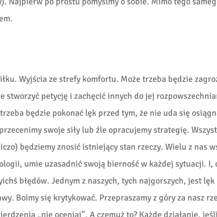
y). Najpierw po prostu pomyślmy o sobie. Mimo tego sameg
wem.
łku. Wyjścia ze strefy komfortu. Może trzeba będzie zagro
 stworzyć petycję i zachęcić innych do jej rozpowszechnia
rzeba będzie pokonać lęk przed tym, że nie uda się osiągn
przecenimy swoje siły lub źle opracujemy strategię. Wszyst
niczo) będziemy znosić istniejący stan rzeczy. Wielu z nas w
ogii, umie uzasadnić swoją bierność w każdej sytuacji. I, 
ichś błędów. Jednym z naszych, tych najgorszych, jest lęk
tawy. Boimy się krytykować. Przepraszamy z góry za nasz r
erdzenia „nie oceniaj”. A czemuż to? Każde działanie, jeśl