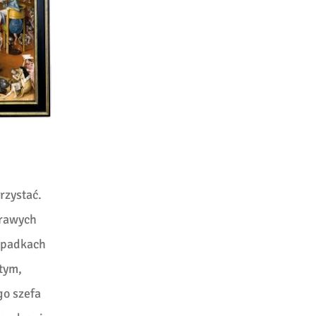
rzystać.
urawych
wypadkach
 tym,
go szefa