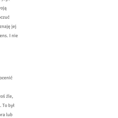
woją
oczuć
znaję jej
ns. I nie
ocenić
oś źle,
. To był
ora lub