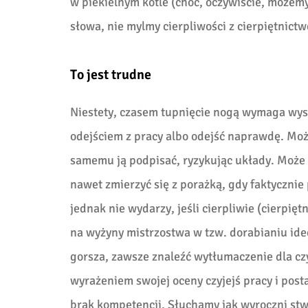
w piekielnym kotle (choć, oczywiście, możem
słowa, nie mylmy cierpliwości z cierpiętnict
To jest trudne
Niestety, czasem tupnięcie nogą wymaga wysi
odejściem z pracy albo odejść naprawdę. Może
samemu ją podpisać, ryzykując układy. Może t
nawet zmierzyć się z porażką, gdy faktycznie 
jednak nie wydarzy, jeśli cierpliwie (cierpięt
na wyżyny mistrzostwa w tzw. dorabianiu ideol
gorsza, zawsze znaleźć wytłumaczenie dla czy
wyrażeniem swojej oceny czyjejś pracy i pos
brak kompetencji. Słuchamy jak wyroczni stwi