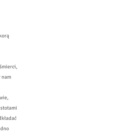
okorą
śmierci,
y nam
wie,
istotami
odkładać
udno