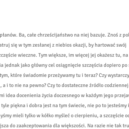
apłanów. Ba, całe chrześcijaństwo na niej bazuje. Znoś z p
atruj się w tym zesłanej z niebios okazji, by hartować swój
częście wieczne. Tym większe, im więcej jej okażesz tu, na
a jednak jako główny cel osiągnięcie szczęścia dopiero po 
tym, które świadomie przeżywamy tu i teraz? Czy wystarcz
j, a i to nie na pewno? Czy to dostateczne źródło codziennej
st mi idea docenienia życia doczesnego w każdym jego przeja
 tyle piękna i dobra jest na tym świecie, nie po to jesteśmy 
yśmy mieli tylko w kółko myśleć o cierpieniu, a szczęście 
ejsza do zaakceptowania dla większości. Na razie nie tak tr