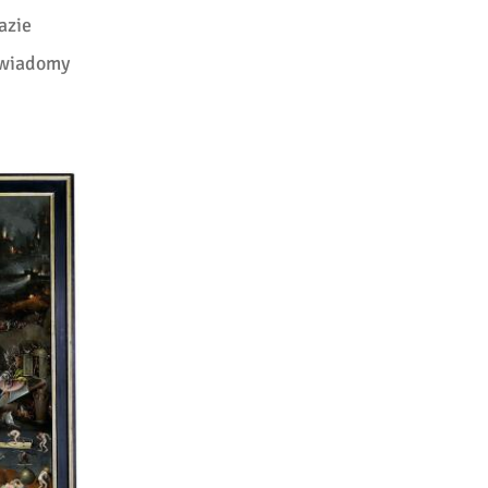
azie
 świadomy