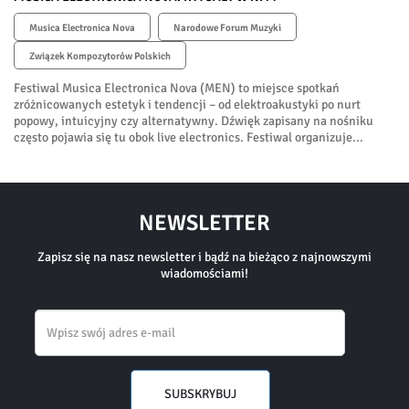
Musica Electronica Nova
Narodowe Forum Muzyki
Związek Kompozytorów Polskich
Festiwal Musica Electronica Nova (MEN) to miejsce spotkań
zróżnicowanych estetyk i tendencji – od elektroakustyki po nurt
popowy, intuicyjny czy alternatywny. Dźwięk zapisany na nośniku
często pojawia się tu obok live electronics. Festiwal organizuje...
NEWSLETTER
Zapisz się na nasz newsletter i bądź na bieżąco z najnowszymi
wiadomościami!
Email
SUBSKRYBUJ