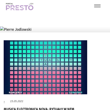
Przejdź
12.05.2023
do
treści
Główna
Pierre Jodlowski: Byłem po prostu rockerem
nawigacja
-
15.05.2021
MUSICA ELECTRONICA NOVA: RYTUAŁY W NFM