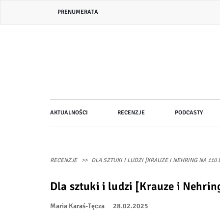
Przejdź
Header
PRENUMERATA
do
bar
treści
menu
Główna
AKTUALNOŚCI
RECENZJE
PODCASTY
nawigacja
RECENZJE
DLA SZTUKI I LUDZI [KRAUZE I NEHRING NA 110
Dla sztuki i ludzi [Krauze i Nehri
Maria Karaś-Tęcza
28.02.2025