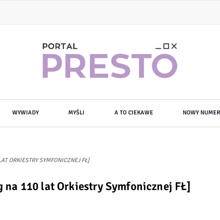
WYWIADY
MYŚLI
A TO CIEKAWE
NOWY NUMER
 LAT ORKIESTRY SYMFONICZNEJ FŁ]
ng na 110 lat Orkiestry Symfonicznej FŁ]