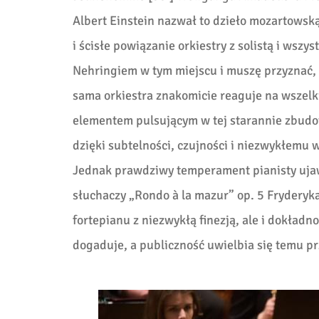
Albert Einstein nazwał to dzieło mozartowską 
i ścisłe powiązanie orkiestry z solistą i wsz
Nehringiem w tym miejscu i muszę przyznać, że
sama orkiestra znakomicie reaguje na wszelki
elementem pulsującym w tej starannie zbudo
dzięki subtelności, czujności i niezwykłemu 
Jednak prawdziwy temperament pianisty ujaw
słuchaczy „Rondo à la mazur” op. 5 Fryderyka
fortepianu z niezwykłą finezją, ale i dokładn
dogaduje, a publiczność uwielbia się temu p