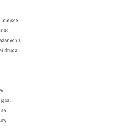
 miejsce
niał
ązanych z
ei druga
wy
jąca,
 na
ury