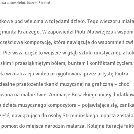
awa autorskie
fot. Marcin Stępień
ątkowe pod wieloma względami dzieło. Tego wieczoru miała
ygmunta Krauzego. W zapowiedzi Piotr Matwiejczuk wspom
uczęściową kompozycję, która nawiązuje do wspomnień zwi
 Pierwsza część to wejście w głąb sztuki unistycznej, z kol
kim i przesiąkniętym bólem, buntem i konfliktami życiem.
ła wizualizacja wideo przygotowana przez artystę Piotra
dealne przełożenie tkanki muzycznej na graficzną – choć
owana na malarstwie. Animacje Bosackiego miały dodatko
a dzieła muzycznego kompozytora – pojawiająca się, zanika
część, nawiązująca do osoby Strzemińskiego, oparta została
a pomost do miejsca narodzin malarza. Kolejne iteracje fakt