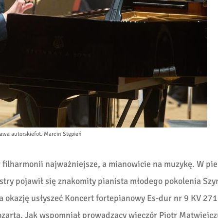
awa autorskie
fot. Marcin Stępień
w filharmonii najważniejsze, a mianowicie na muzykę. W pi
estry pojawił się znakomity pianista młodego pokolenia Sz
 okazję usłyszeć Koncert fortepianowy Es-dur nr 9 KV 271
rta. Jak wspomniał prowadzący wieczór Piotr Matwiejcz