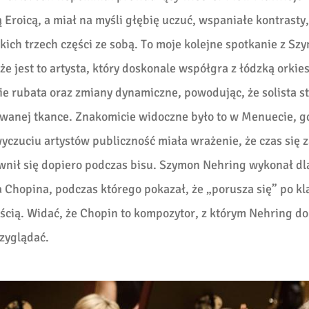
Eroicą, a miał na myśli głębię uczuć, wspaniałe kontrasty,
ystkich trzech części ze sobą. To moje kolejne spotkanie z S
 jest to artysta, który doskonale współgra z łódzką orkies
e rubata oraz zmiany dynamiczne, powodując, że solista st
wanej tkance. Znakomicie widoczne było to w Menuecie, g
wyczuciu artystów publiczność miała wrażenie, że czas się 
nił się dopiero podczas bisu. Szymon Nehring wykonał dl
 Chopina, podczas którego pokazał, że „porusza się” po k
ością. Widać, że Chopin to kompozytor, z którym Nehring do
rzyglądać.