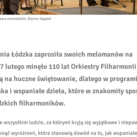
awa autorskie
fot. Marcin Stępień
nia Łódzka zaprosiła swoich melomanów na
 lutego minęło 110 lat Orkiestry Filharmonii
ują na huczne świętowanie, dlatego w program
ka i wspaniałe dzieła, które w znakomity spo
dzkich filharmoników.
e wszystkim ludzie, za którymi kryją się wyjątkowe i niepo
raknąć wyróżnień, które stanowią dowód na to, jak wspaniał