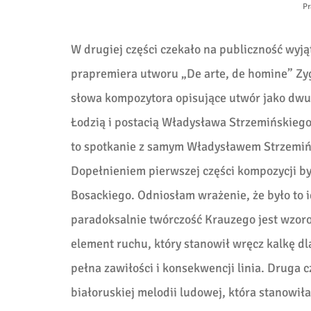
Pr
W drugiej części czekało na publiczność wyj
prapremiera utworu „De arte, de homine” Z
słowa kompozytora opisujące utwór jako dw
Łodzią i postacią Władysława Strzemińskiego.
to spotkanie z samym Władysławem Strzemińs
Dopełnieniem pierwszej części kompozycji by
Bosackiego. Odniosłam wrażenie, że było to i
paradoksalnie twórczość Krauzego jest wzor
element ruchu, który stanowił wręcz kalkę dl
pełna zawiłości i konsekwencji linia. Druga 
białoruskiej melodii ludowej, która stanowił