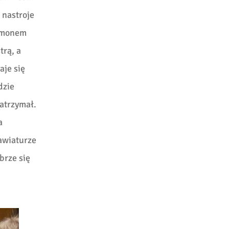
 nastroje
zymonem
trą, a
aje się
dzie
zatrzymał.
a
lawiaturze
brze się