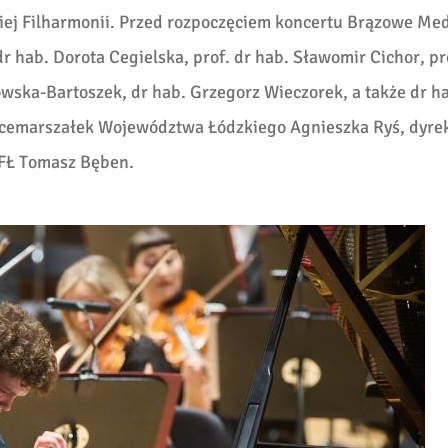
ej Filharmonii. Przed rozpoczęciem koncertu Brązowe Me
dr hab. Dorota Cegielska, prof. dr hab. Sławomir Cichor, pr
owska-Bartoszek, dr hab. Grzegorz Wieczorek, a także dr h
Wicemarszałek Województwa Łódzkiego Agnieszka Ryś, dyre
r FŁ Tomasz Bęben.