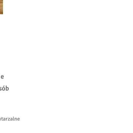
ie
sób
wtarzalne
e