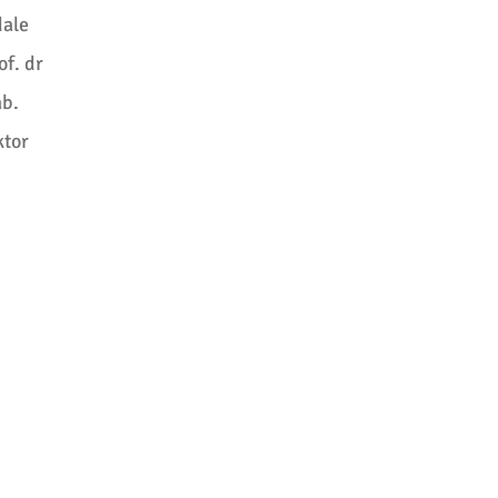
dale
of. dr
ab.
ktor