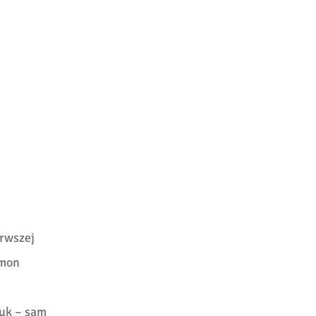
erwszej
ymon
uk – sam