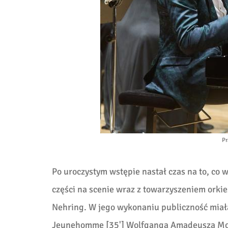
Pr
Po uroczystym wstępie nastał czas na to, co 
części na scenie wraz z towarzyszeniem orki
Nehring. W jego wykonaniu publiczność miała
Jeunehomme [35'] Wolfganga Amadeusza Moza