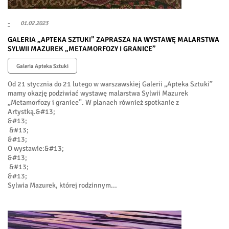
-
01.02.2023
GALERIA „APTEKA SZTUKI” ZAPRASZA NA WYSTAWĘ MALARSTWA
SYLWII MAZUREK „METAMORFOZY I GRANICE”
Galeria Apteka Sztuki
Od 21 stycznia do 21 lutego w warszawskiej Galerii „Apteka Sztuki”
mamy okazję podziwiać wystawę malarstwa Sylwii Mazurek
„Metamorfozy i granice”. W planach również spotkanie z
Artystką.&#13;
&#13;
&#13;
&#13;
O wystawie:&#13;
&#13;
&#13;
&#13;
Sylwia Mazurek, której rodzinnym...