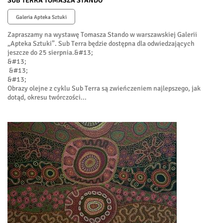
SUB TERRA TOMASZA STANDO
Galeria Apteka Sztuki
Zapraszamy na wystawę Tomasza Stando w warszawskiej Galerii
„Apteka Sztuki”. Sub Terra będzie dostępna dla odwiedzających
jeszcze do 25 sierpnia.&#13;
&#13;
&#13;
&#13;
Obrazy olejne z cyklu Sub Terra są zwieńczeniem najlepszego, jak
dotąd, okresu twórczości...