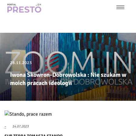
Przejdź
do
treści
Główna
nawigacja
28.11.2023
Iwona Skowron-Dobrowolska : Nie szukam w
moich pracach ideologii
-
14.07.2023