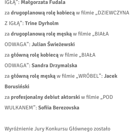
IGŁĄ”:
Małgorzata Fudala
za
drugoplanową rolę kobiecą
w filmie „DZIEWCZYNA
Z IGŁĄ”:
Trine Dyrholm
za
drugoplanową rolę męską
w filmie „BIAŁA
ODWAGA”:
Julian Świeżewski
za
główną rolę kobiecą
w filmie „BIAŁA
ODWAGA”:
Sandra Drzymalska
za
główną rolę męską
w filmie „WRÓBEL”:
Jacek
Borusiński
za
profesjonalny debiut aktorski
w filmie „POD
WULKANEM”:
Sofiia Berezovska
Wyróżnienie Jury Konkursu Głównego zostało