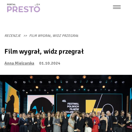
Przejdź
do
treści
Główna
nawigacja
RECENZJE
FILM WYGRAŁ, WIDZ PRZEGRAŁ
Film wygrał, widz przegrał
Anna Mielcarska
01.10.2024