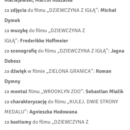
Maciejewski, Marcin Koszałka
za
zdjęcia
do filmu „DZIEWCZYNA Z IGŁĄ”:
Michał
Dymek
za
muzykę
do filmu „DZIEWCZYNA Z
IGŁĄ”:
Frederikke Hoffmeier
za
scenografię
do filmu „DZIEWCZYNA Z IGŁĄ”:
Jagna
Dobesz
za
dźwięk
w filmie „ZIELONA GRANICA”:
Roman
Dymny
za
montaż
filmu „WROOKLYN ZOO”:
Sebastian Mialik
za
charakteryzację
do filmu „KULEJ. DWIE STRONY
MEDALU”:
Agnieszka Hodowana
za
kostiumy
do filmu „DZIEWCZYNA Z