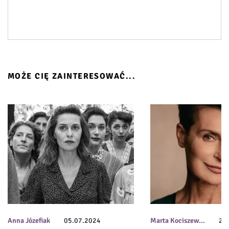
MOŻE CIĘ ZAINTERESOWAĆ...
Anna Józefiak
05.07.2024
Marta Kociszew…
27