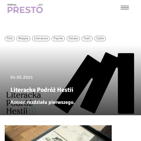
Przejdź
do
treści
Główna
nawigacja
Film
Muzyka
Literatura
Psyche
Sztuka
Teatr
Cykle
04.05.2021
Literacka Podróż Hestii
Koniec rozdziału pierwszego.