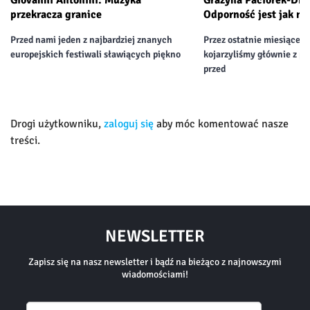
Giovanni Antonini: Muzyka
Grażyna Paciorek-Dra
przekracza granice
Odporność jest jak mi
Przed nami jeden z najbardziej znanych
Przez ostatnie miesiące 
europejskich festiwali sławiących piękno
kojarzyliśmy głównie z p
przed
Drogi użytkowniku,
zaloguj się
aby móc komentować nasze
treści.
NEWSLETTER
Zapisz się na nasz newsletter i bądź na bieżąco z najnowszymi
wiadomościami!
Email