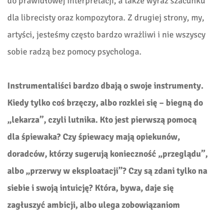
do prawidłowej interpretacji, a także wyraz szacunku
dla librecisty oraz kompozytora. Z drugiej strony, my,
artyści, jesteśmy często bardzo wrażliwi i nie wszyscy
sobie radzą bez pomocy psychologa.
Instrumentaliści bardzo dbają o swoje instrumenty.
Kiedy tylko coś brzęczy, albo rozklei się – biegną do
„lekarza”, czyli lutnika. Kto jest pierwszą pomocą
dla śpiewaka? Czy śpiewacy mają opiekunów,
doradców, którzy sugerują konieczność „przeglądu”,
albo „przerwy w eksploatacji”? Czy są zdani tylko na
siebie i swoją intuicję? Która, bywa, daje się
zagłuszyć ambicji, albo ulega zobowiązaniom