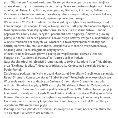
prof. Stanleyem Alexandrowiczem. Wykonywała arie operowe w aranżacji na
gitarę klasyczną oraz muzykę współczesną. Trasa koncertowa objęła m.in. takie
miasta, jak: Nowy Jork, Boston, Waszyngton, Filadelfia, Princeton, Baltimore.
Zaśpiewała z towarzyszeniem orkiestry symfonicznej w Dallas, w stanie Teksas,
w ramach CICA Music Festival, wykonując arie Pucciniego.
We wrześniu 2013 roku zadebiutowała w jednej z najbardziej prestiżowych sal
koncertowych w Nowym Jorku, w Avery Fischer Hall przy Metropolitan Opera, z
towarzyszeniem orkiestry symfonicznej liczącej 120 instrumentów. Koncert
poprowadził znany aktor, reżyser i producent Kevin Spacey. Śpiewała główną
partię w operze “La serva padrona” Giovanniego Battisty Pergolesi, wykonując ją
w wielu teatrach operowych we Włoszech, z towarzyszeniem orkiestry pod
batutą Maestro Claudio Colmaneta. Otrzymała w Morcone międzynarodową
nagrodę Ojca Pio za osiągnięcia artystyczne.
W 2014 roku zaśpiewała główną partię we współczesnej operze Vincenzo
Faggiano pt. “La Serva di Padova” w Teatro Verdi w Padwie.
Nagrała dla włoskiej telewizji Cremona1 płytę DVD z “Laudate Pueri” Vivaldiego
oraz “Exultate, jubilate” Mozarta z orkiestrą La Certosa pod dyrekcja Maestro
Paolo Fumei.
Zaśpiewała podczas festivalu muzyki klasycznej Evmelia w Grecji wraz z pianista
Ramzi Shomali. Koncertowała ze “Stabat Mater” Pergolesiego w kosciołach we
Włoszech wspólnie z orkiestrą La Certosa. Otrzymała w Cremonie nagrodą
A.N.L.A.I Stradivari za płytę DVD z muzyką Vivaldiego i Mozarta. Zaśpiewała w
New Jersey z Baroque Orchestra pod dyrekcją Roberta W. Buttsa. Towarzyszył jej
kompozytor z Watykanu, ksiądz Mons Frisina. Zadebiutowała w Meksyku w Sala
Manual Pomce, uchodzącej za najbardziej prestiżową salę koncertową Ameryki
Łacińskiej, wraz z pianistą Alejandro Barranon. Nagrała dla Edit Music Italy i
wydała we Włoszech dwie płyty.
Pracuje równiez jako docent śpiewu solowego na włoskiej Accademia Musicale
“La Certosa” w Giavera del Montello.