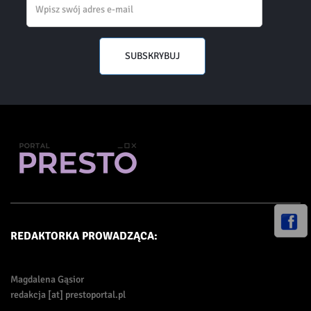
SUBSKRYBUJ
REDAKTORKA PROWADZĄCA:
Magdalena Gąsior
redakcja [at] prestoportal.pl