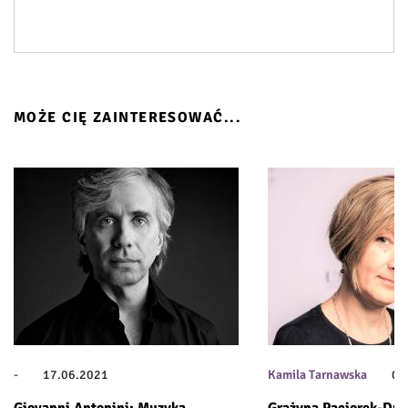
MOŻE CIĘ ZAINTERESOWAĆ...
-
17.06.2021
Kamila Tarnawska
03