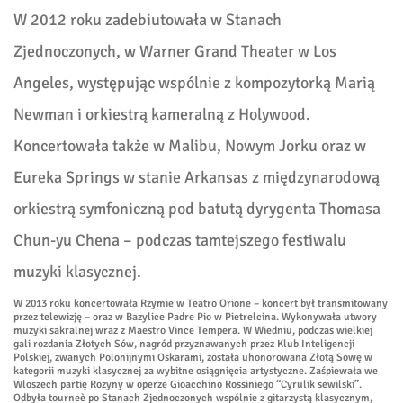
W 2012 roku zadebiutowała w Stanach
Zjednoczonych, w Warner Grand Theater w Los
Angeles, występując wspólnie z kompozytorką Marią
Newman i orkiestrą kameralną z Holywood.
Koncertowała także w Malibu, Nowym Jorku oraz w
Eureka Springs w stanie Arkansas z międzynarodową
orkiestrą symfoniczną pod batutą dyrygenta Thomasa
Chun-yu Chena – podczas tamtejszego festiwalu
muzyki klasycznej.
W 2013 roku koncertowała Rzymie w Teatro Orione – koncert był transmitowany
przez telewizję – oraz w Bazylice Padre Pio w Pietrelcina. Wykonywała utwory
muzyki sakralnej wraz z Maestro Vince Tempera. W Wiedniu, podczas wielkiej
gali rozdania Złotych Sów, nagród przyznawanych przez Klub Inteligencji
Polskiej, zwanych Polonijnymi Oskarami, została uhonorowana Złotą Sowę w
kategorii muzyki klasycznej za wybitne osiągnięcia artystyczne. Zaśpiewała we
Wloszech partię Rozyny w operze Gioacchino Rossiniego “Cyrulik sewilski”.
Odbyła tourneè po Stanach Zjednoczonych wspólnie z gitarzystą klasycznym,