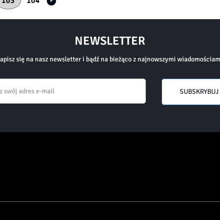
Bieżąca
103
Strona
104
strona
NEWSLETTER
apisz się na nasz newsletter i bądź na bieżąco z najnowszymi wiadomościam
Email
SUBSKRYBUJ