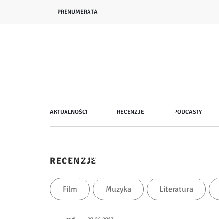
Przejdź
Header
PRENUMERATA
do
bar
treści
menu
Główna
AKTUALNOŚCI
RECENZJE
PODCASTY
nawigacja
07.07.2014
RECENZJE
Koniec ze stereotypami! 
Film
Muzyka
Literatura