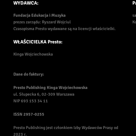
WYDAWCA:
P
Fundacja Edukacja i Muzyka
s
prezes zarządu: Ryszard Wojciul
K
Czasopisma Presto wydawane są na licencji właścicielki.
WŁAŚCICIELKA Presto:
Kinga Wojciechowska
Dane do faktury:
Presto Publishing Kinga Wojciechowska
ul. Słupecka 6, 02-309 Warszawa
NIP 693 153 34 11
ISSN
2957-0255
Presto Publishing jest członkiem Izby Wydawców Prasy od
2023 r.