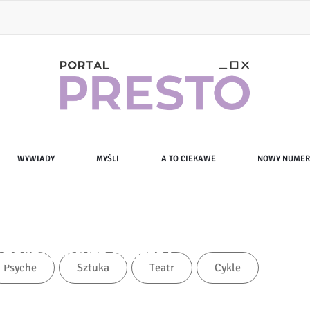
WYWIADY
MYŚLI
A TO CIEKAWE
NOWY NUMER
[gorąca płyta Presto]
Psyche
Sztuka
Teatr
Cykle