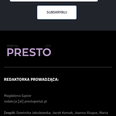
SUBSKRYBUJ
REDAKTORKA PROWADZĄCA:
Magdalena Gąsior
redakcja [at] prestoportal.pl
Zespół:
Dominika Jakubowska, Jacek Kornak, Joanna Illuque, Maria