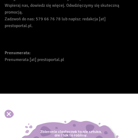
Wspieraj nas, dowiedz się więcej. Odwdzięczymy się skuteczną
promocją.
Zadzwoń do nas: 579 66 76 78 lub napisz: redakcja [at]
prestoportal.pl.
Prenumerata:
Prenumerata [at] prestoportal.pl
Akceptuj