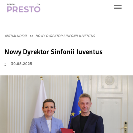
Przejdź
do
treści
Główna
nawigacja
AKTUALNOŚCI
NOWY DYREKTOR SINFONII IUVENTUS
Nowy Dyrektor Sinfonii Iuventus
-
30.08.2025