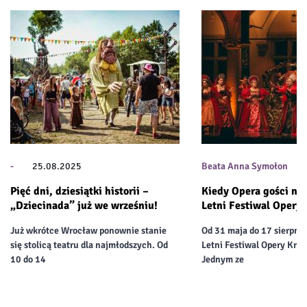
-
25.08.2025
Beata Anna Symołon
Pięć dni, dziesiątki historii –
Kiedy Opera gości na
„Dziecinada” już we wrześniu!
Letni Festiwal Opery 
Już wkrótce Wrocław ponownie stanie
Od 31 maja do 17 sierpnia
się stolicą teatru dla najmłodszych. Od
Letni Festiwal Opery Krak
10 do 14
Jednym ze