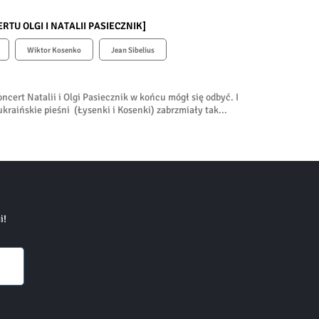
TU OLGI I NATALII PASIECZNIK]
Wiktor Kosenko
Jean Sibelius
cert Natalii i Olgi Pasiecznik w końcu mógł się odbyć. I
aińskie pieśni (Łysenki i Kosenki) zabrzmiały tak...
i!