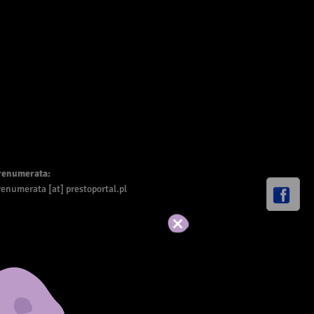
renumerata:
enumerata [at] prestoportal.pl
Akceptuj