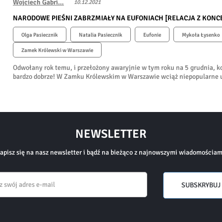
Wojciech Gabri…
10.12.2021
NARODOWE PIEŚNI ZABRZMIAŁY NA EUFONIACH [RELACJA Z KONCER
Olga Pasiecznik
Natalia Pasiecznik
Eufonie
Mykoła Łysenko
Zamek Królewski w Warszawie
Odwołany rok temu, i przełożony awaryjnie w tym roku na 5 grudnia, kon
bardzo dobrze! W Zamku Królewskim w Warszawie wciąż niepopularne ukr
NEWSLETTER
apisz się na nasz newsletter i bądź na bieżąco z najnowszymi wiadomościam
Email
SUBSKRYBUJ