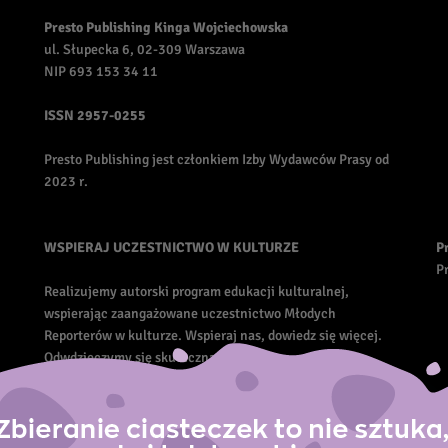
Presto Publishing Kinga Wojciechowska
ul. Słupecka 6, 02-309 Warszawa
NIP 693 153 34 11
ISSN
2957-0255
Presto Publishing jest członkiem Izby Wydawców Prasy od
2023 r.
WSPIERAJ UCZESTNICTWO W KULTURZE
P
Pr
Realizujemy autorski program edukacji kulturalnej,
wspierając zaangażowane uczestnictwo Młodych
Reporterów w kulturze. Wspieraj nas, dowiedz się więcej.
Odwdzięczymy się skuteczną promocją.
Zadzwoń do nas: 579 66 76 78 lub napisz: redakcja [at]
prestoportal.pl.