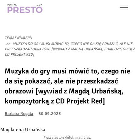
Przejdź
do
treści
Główna
nawigacja
TEMAT NUMERU
MUZYKA DO GRY MUSI MÓWIĆ TO, CZEGO NIE DA SIĘ POKAZAĆ, ALE NIE
PRZESZKADZAĆ OBRAZOWI [WYWIAD Z MAGDĄ URBAŃSKĄ, KOMPOZYTORKĄ Z
CD PROJEKT RED]
Muzyka do gry musi mówić to, czego nie
da się pokazać, ale nie przeszkadzać
obrazowi [wywiad z Magdą Urbańską,
kompozytorką z CD Projekt Red]
Barbara Rogala
30.09.2023
Prawa autorskie
fot. mat. pras.