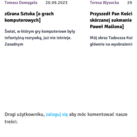
Tomasz Domagała
20.09.2023
Teresa Wysocka
29.0
zGrana Sztuka [o grach
Przyszedł Pan Kościu
komputerowych]
skórzanej sukmanie [„
Paweł Maślona]
Świat, w którym gry komputerowe były
infantylną rozrywką, już nie istnieje.
Mój obraz Tadeusza Kościu
Zasadnym
głównie na wyobrażeniu
Drogi użytkowniku,
zaloguj się
aby móc komentować nasze
treści.