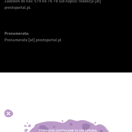
Zadzwoń do nas: 579 66 76 78 lub napisz: redakcja [at]
prestoportal.pl.
Prenumerata:
Prenumerata [at] prestoportal.pl
Akceptuj