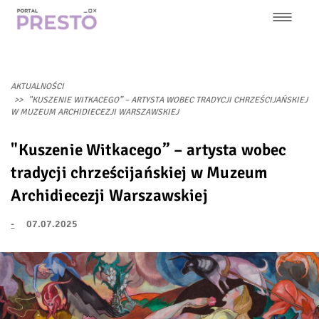
Przejdź
do
treści
Główna
nawigacja
AKTUALNOŚCI
"KUSZENIE WITKACEGO” – ARTYSTA WOBEC TRADYCJI CHRZEŚCIJAŃSKIEJ
W MUZEUM ARCHIDIECEZJI WARSZAWSKIEJ
"Kuszenie Witkacego” – artysta wobec
tradycji chrześcijańskiej w Muzeum
Archidiecezji Warszawskiej
-
07.07.2025