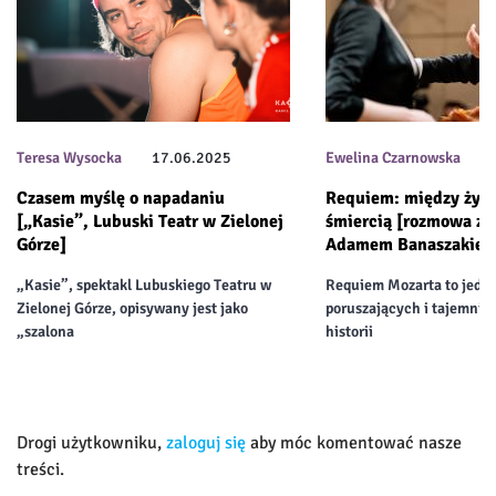
Teresa Wysocka
17.06.2025
Ewelina Czarnowska
Czasem myślę o napadaniu
Requiem: między życ
[„Kasie”, Lubuski Teatr w Zielonej
śmiercią [rozmowa z 
Górze]
Adamem Banaszakiem
„Kasie”, spektakl Lubuskiego Teatru w
Requiem Mozarta to jedno 
Zielonej Górze, opisywany jest jako
poruszających i tajemnic
„szalona
historii
Drogi użytkowniku,
zaloguj się
aby móc komentować nasze
treści.