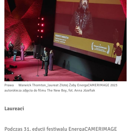
Prawa
Warwick Thornton_laureat Złotej Żaby EnergaCAMERIMAGE 2023
autorskie
za zdjęcia do filmu The New Boy, fot. Anna Józefiak
Laureaci
Podczas 31. edycji festiwalu EnergaCAMERIMAGE