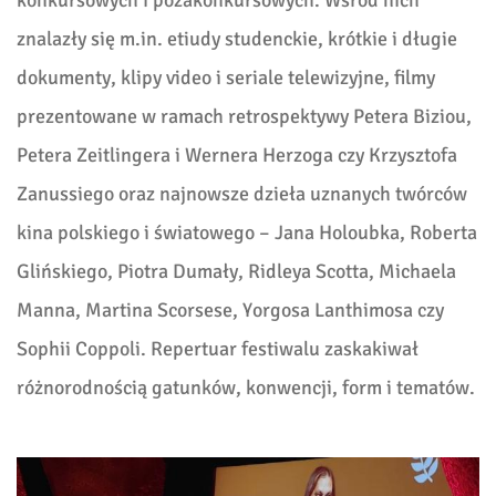
konkursowych i pozakonkursowych. Wśród nich
znalazły się m.in. etiudy studenckie, krótkie i długie
dokumenty, klipy video i seriale telewizyjne, filmy
prezentowane w ramach retrospektywy Petera Biziou,
Petera Zeitlingera i Wernera Herzoga czy Krzysztofa
Zanussiego oraz najnowsze dzieła uznanych twórców
kina polskiego i światowego – Jana Holoubka, Roberta
Glińskiego, Piotra Dumały, Ridleya Scotta, Michaela
Manna, Martina Scorsese, Yorgosa Lanthimosa czy
Sophii Coppoli. Repertuar festiwalu zaskakiwał
różnorodnością gatunków, konwencji, form i tematów.