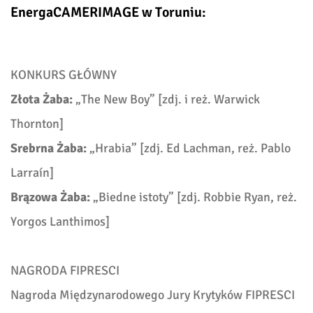
EnergaCAMERIMAGE w Toruniu:
KONKURS GŁÓWNY
Złota Żaba:
„
The New Boy” [
zdj. i reż.
Warwick
Thornton]
Srebrna Żaba:
„
Hrabia” [
zdj.
Ed Lachman,
reż. Pablo
Larraín]
Brązowa Żaba:
„
Biedne istoty” [
zdj.
Robbie Ryan,
reż.
Yorgos Lanthimos]
NAGRODA FIPRESCI
Nagroda Międzynarodowego Jury Krytyków FIPRESCI