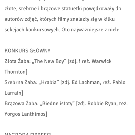
złote, srebrne i brązowe statuetki powędrowały do
autorów zdjęć, których filmy znalazły się w kilku
sekcjach konkursowych. Oto najważniejsze z nich:
KONKURS GŁÓWNY
Złota Żaba: „
The New Boy” [
zdj. i reż.
Warwick
Thornton]
Srebrna Żaba: „Hrabia” [zdj.
Ed Lachman,
reż. Pablo
Larraín]
Brązowa Żaba: „Biedne istoty” [zdj.
Robbie Ryan,
reż.
Yorgos Lanthimos]