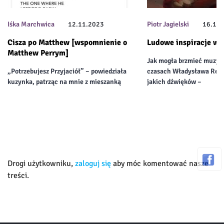
Iśka Marchwica
12.11.2023
Piotr Jagielski
16.11
Cisza po Matthew [wspomnienie o
Ludowe inspiracje w
Matthew Perrym]
Jak mogła brzmieć muzyk
„Potrzebujesz Przyjaciół” – powiedziała
czasach Władysława Rey
kuzynka, patrząc na mnie z mieszanką
jakich dźwięków –
Drogi użytkowniku,
zaloguj się
aby móc komentować nasze
treści.