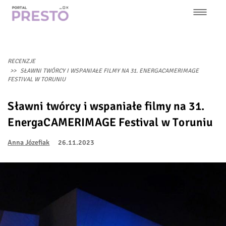
Przejdź
do
treści
Główna
nawigacja
RECENZJE
SŁAWNI TWÓRCY I WSPANIAŁE FILMY NA 31. ENERGACAMERIMAGE
FESTIVAL W TORUNIU
Sławni twórcy i wspaniałe filmy na 31.
EnergaCAMERIMAGE Festival w Toruniu
Anna Józefiak
26.11.2023