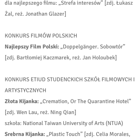
dla najlepszego filmu:
„Strefa interesów” [
zdj. Łukasz
Żal, reż. Jonathan Glazer]
KONKURS FILMÓW POLSKICH
Najlepszy Film Polski:
„
Doppelgänger. Sobowtór”
[
zdj.
Bartłomiej Kaczmarek,
reż.
Jan Holoubek]
KONKURS ETIUD STUDENCKICH SZKÓŁ FILMOWYCH I
ARTYSTYCZNYCH
Złota Kijanka:
„
Cremation, Or The Quarantine Hotel”
[
zdj.
Wen Lau,
reż. Ning Qian]
szkoła: National Taiwan University of Arts (NTUA)
Srebrna Kijanka:
„
Plastic Touch” [
zdj.
Celia Morales,