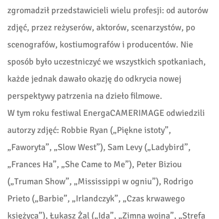
zgromadził przedstawicieli wielu profesji: od autorów
zdjęć, przez reżyserów, aktorów, scenarzystów, po
scenografów, kostiumografów i producentów. Nie
sposób było uczestniczyć we wszystkich spotkaniach,
każde jednak dawało okazję do odkrycia nowej
perspektywy patrzenia na dzieło filmowe.
W tym roku festiwal EnergaCAMERIMAGE odwiedzili
autorzy zdjęć: Robbie Ryan („Piękne istoty”,
„Faworyta”, „Slow West”), Sam Levy („Ladybird”,
„Frances Ha”, „She Came to Me”), Peter Biziou
(„Truman Show”, „Mississippi w ogniu”), Rodrigo
Prieto („Barbie”, „Irlandczyk”, „Czas krwawego
księżyca”), Łukasz Żal („Ida”, „Zimna wojna”, „Strefa