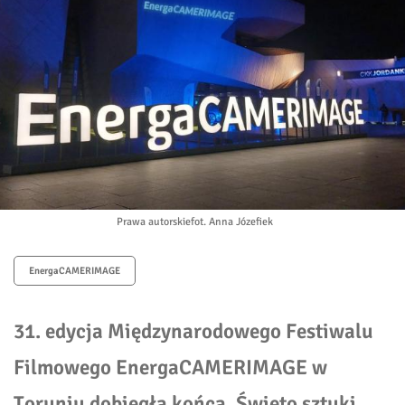
Prawa autorskie
fot. Anna Józefiek
EnergaCAMERIMAGE
31. edycja Międzynarodowego Festiwalu
Filmowego EnergaCAMERIMAGE w
Toruniu dobiegła końca. Święto sztuki