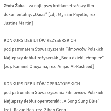
Złota Żaba
– za najlepszy krótkometrażowy film
dokumentalny: „
Oasis” [
zdj.
Myriam Payette,
reż.
Justine Martin]
KONKURS DEBIUTÓW REŻYSERSKICH
pod patronatem Stowarzyszenia Filmowców Polskich
Najlepszy debiut reżyserski:
„
Bogu dzięki, chłopiec”
[
zdj. Kanamé Onoyama, reż.
Amjad Al-Rasheed]
KONKURS DEBIUTÓW OPERATORSKICH
pod patronatem Stowarzyszenia Filmowców Polskich
Najlepszy debiut operatorski:
„
A Song Sung Blue”
[
zdj.
Jiayue Hao,
reż. Zihan Geng]