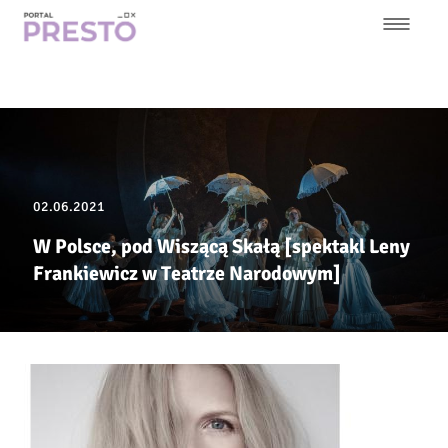
Przejdź
do
treści
Główna
nawigacja
02.06.2021
W Polsce, pod Wiszącą Skałą [spektakl Leny
Frankiewicz w Teatrze Narodowym]