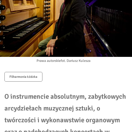
Prawa autorskie
fot. Dariusz Kulesza
Filharmonia Łódzka
O
instrumencie absolutnym, zabytkowych
arcydziełach muzycznej sztuki, o
twórczości i wykonawstwie organowym
oraz o
nadchodzących
koncertach w