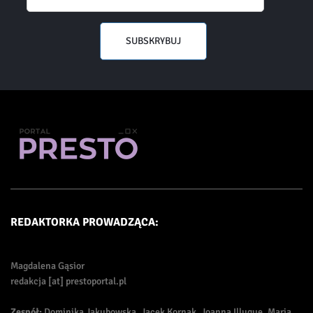
SUBSKRYBUJ
REDAKTORKA PROWADZĄCA:
Magdalena Gąsior
redakcja [at] prestoportal.pl
Zespół:
Dominika Jakubowska, Jacek Kornak, Joanna Illuque, Maria