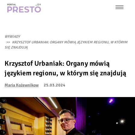
Przejdź
do
treści
Główna
nawigacja
WYWIADY
KRZYSZTOF URBANIAK: ORGANY MÓWIĄ JĘZYKIEM REGIONU, W KTÓRYM
SIĘ ZNAJDUJĄ
Krzysztof Urbaniak: Organy mówią
językiem regionu, w którym się znajdują
Maria Kożewnikow
25.03.2024