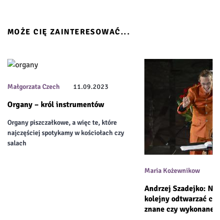
MOŻE CIĘ ZAINTERESOWAĆ...
Małgorzata Czech
11.09.2023
Organy – król instrumentów
Organy piszczałkowe, a więc te, które
najczęściej spotykamy w kościołach czy
salach
Maria Kożewnikow
1
Andrzej Szadejko: Nie
kolejny odtwarzać cze
znane czy wykonane 