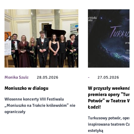
Monika Szulc
28.05.2026
-
27.05.2026
Moniuszko w dialogu
W przyszły weekend o
premiera opery "Turk
Wiosenne koncerty VIII Festiwalu
Potwór" w Teatrze Wi
„Moniuszko na Trakcie królewskim” nie
Łodzi!
ograniczały
Turkusowy potwór, opera 
inspirowana teatrem Carla
estetyką