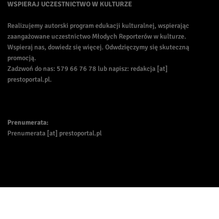
WSPIERAJ UCZESTNICTWO W KULTURZE
Realizujemy autorski program edukacji kulturalnej, wspierając
zaangażowane uczestnictwo Młodych Reporterów w kulturze.
Wspieraj nas, dowiedz się więcej. Odwdzięczymy się skuteczną
promocją.
Zadzwoń do nas: 579 66 76 78 lub napisz: redakcja [at]
prestoportal.pl.
Prenumerata:
Prenumerata [at] prestoportal.pl