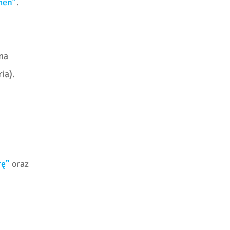
men”
.
na
ia).
rę”
oraz