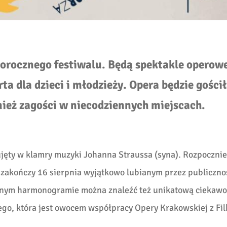
orocznego festiwalu. Będą spektakle operow
ta dla dzieci i młodzieży. Opera będzie gości
ież zagości w niecodziennych miejscach.
ujęty w klamry muzyki Johanna Straussa (syna). Rozpocznie
a zakończy 16 sierpnia wyjątkowo lubianym przez publiczno
znym harmonogramie można znaleźć też unikatową ciekawo
ego, która jest owocem współpracy Opery Krakowskiej z Fi