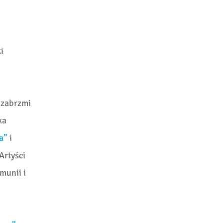
i
 zabrzmi
ka
a”
i
Artyści
munii i