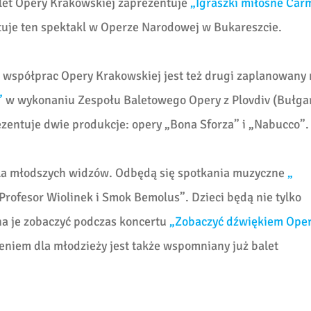
alet Opery Krakowskiej zaprezentuje
„Igraszki miłosne Car
tuje ten spektakl w Operze Narodowej w Bukareszcie.
współprac Opery Krakowskiej jest też drugi zaplanowany 
”
w wykonaniu Zespołu Baletowego Opery z Plovdiv (Bułgar
zentuje dwie produkcje: opery „Bona Sforza” i „Nabucco”.
dla młodszych widzów. Odbędą się spotkania muzyczne
„
Profesor Wiolinek i Smok Bemolus”. Dzieci będą nie tylko
na je zobaczyć podczas koncertu
„Zobaczyć dźwiękiem Ope
niem dla młodzieży jest także wspomniany już balet