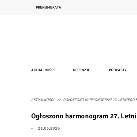
Przejdź
Header
PRENUMERATA
do
bar
treści
menu
Główna
AKTUALNOŚCI
RECENZJE
PODCASTY
nawigacja
AKTUALNOŚCI
OGŁOSZONO HARMONOGRAM 27. LETNIEGO F
Ogłoszono harmonogram 27. Letni
-
21.05.2026