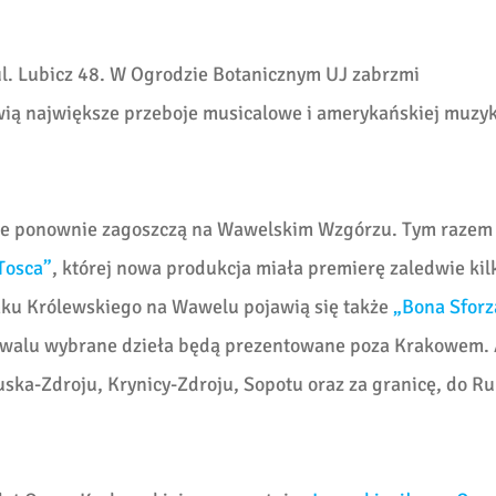
 ul. Lubicz 48. W Ogrodzie Botanicznym UJ zabrzmi
wią największe przeboje musicalowe i amerykańskiej muzyk
we ponownie zagoszczą na Wawelskim Wzgórzu. Tym razem
Tosca”
, której nowa produkcja miała premierę zaledwie kil
ku Królewskiego na Wawelu pojawią się także
„Bona Sforz
tiwalu wybrane dzieła będą prezentowane poza Krakowem. 
ka-Zdroju, Krynicy-Zdroju, Sopotu oraz za granicę, do Ru