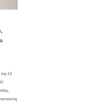
e,
ła
 się 22
ść
stkę,
lharmonią