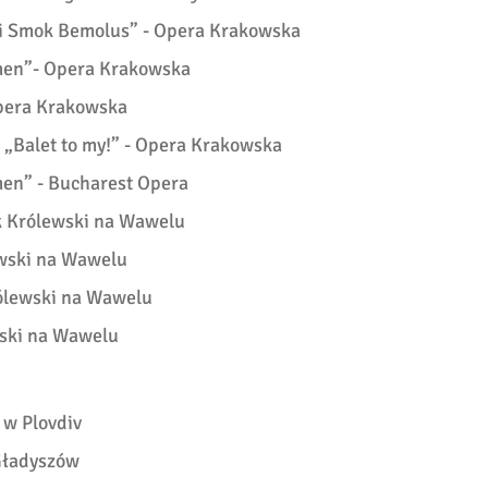
k i Smok Bemolus” - Opera Krakowska
rmen”- Opera Krakowska
Opera Krakowska
 „Balet to my!” - Opera Krakowska
men” - Bucharest Opera
k Królewski na Wawelu
ewski na Wawelu
ólewski na Wawelu
wski na Wawelu
 w Plovdiv
 Gładyszów