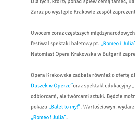
Dla tych, którzy ponad śpiew cenią taniec, B
Zaraz po występie Krakowie zespół zaprezen
Owocem coraz częstszych międzynarodowych 
festiwal spektakl baletowy pt.
„Romeo i Julia
Natomiast Opera Krakowska w Bułgarii zapre
Opera Krakowska zadbała również o ofertę 
Duszek w Operze”
oraz spektakl edukacyjny „
odbiorcami, ale twórcami sztuki. Będzie moż
pokazu
„Balet to my!”
. Wartościowym wydarze
„Romeo i Julia”
.