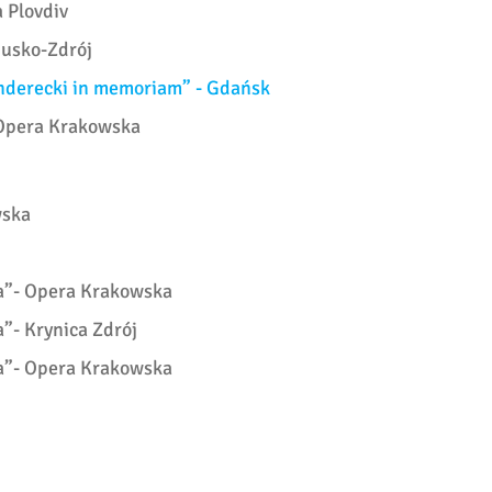
a Plovdiv
Busko-Zdrój
enderecki in memoriam” - Gdańsk
- Opera Krakowska
wska
za”- Opera Krakowska
a”- Krynica Zdrój
za”- Opera Krakowska