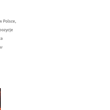
w Polsce,
pozycje
za
 u