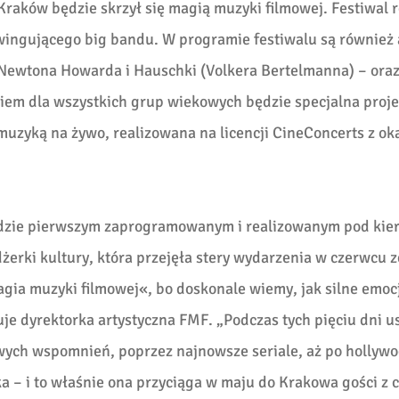
 Kraków będzie skrzył się magią muzyki filmowej. Festiwal 
wingującego big bandu. W programie festiwalu są również 
Newtona Howarda i Hauschki (Volkera Bertelmanna) – ora
em dla wszystkich grup wiekowych będzie specjalna proje
muzyką na żywo, realizowana na licencji CineConcerts z oka
ędzie pierwszym zaprogramowanym i realizowanym pod kie
erki kultury, która przejęła stery wydarzenia w czerwcu 
agia muzyki filmowej«, bo doskonale wiemy, jak silne emoc
je dyrektorka artystyczna FMF. „Podczas tych pięciu dni 
wych wspomnień, poprzez najnowsze seriale, aż po hollywo
a – i to właśnie ona przyciąga w maju do Krakowa gości z 