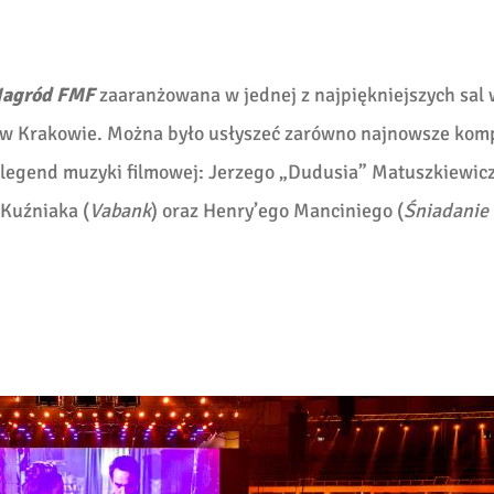
Nagród FMF
zaaranżowana w jednej z najpiękniejszych sal 
go w Krakowie. Można było usłyszeć zarówno najnowsze kom
h legend muzyki filmowej: Jerzego „Dudusia” Matuszkiewic
 Kuźniaka (
Vabank
) oraz Henry’ego Manciniego (
Śniadanie