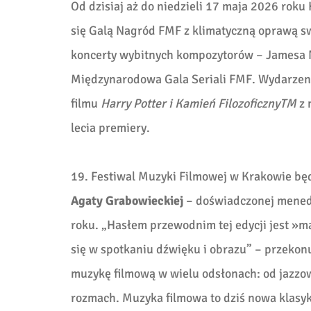
Od dzisiaj aż do niedzieli 17 maja 2026 roku
się Galą Nagród FMF z klimatyczną oprawą s
koncerty wybitnych kompozytorów – Jamesa 
Międzynarodowa Gala Seriali FMF. Wydarzeni
filmu
Harry Potter i Kamień Filozoficzny
TM
z 
lecia premiery.
19. Festiwal Muzyki Filmowej w Krakowie b
Agaty Grabowieckiej
– doświadczonej menedż
roku. „Hasłem przewodnim tej edycji jest »m
się w spotkaniu dźwięku i obrazu” – przekonu
muzykę filmową w wielu odsłonach: od jazzo
rozmach. Muzyka filmowa to dziś nowa klasyk