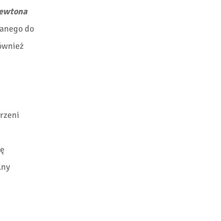
ewtona
wanego do
ównież
trzeni
kę
lny