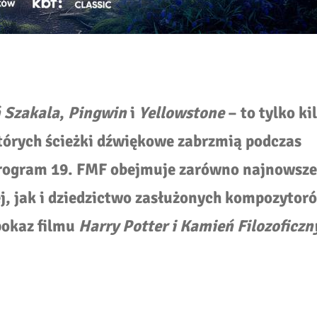
 Szakala
,
Pingwin
i
Yellowstone
– to tylko ki
tórych ścieżki dźwiękowe zabrzmią podczas
program 19. FMF obejmuje zarówno najnowsze
j, jak i dziedzictwo zasłużonych kompozytor
pokaz filmu
Harry Potter i Kamień Filozoficzn