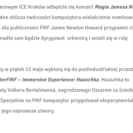
resowym ICE Kraków odbędzie się koncert
Magia Jamesa N
odne oblicza twórczości kompozytora wielokrotnie nomino
ie dla publiczności FMF James Newton Howard przypomni r
adto sam będzie dyrygował orkiestrą i wcieli się w rolę
y w piątek 15 maja wybiorą się do postindustrialnej przes
terFMF – Immersive Experience: Hauschka
. Hauschka to
sty Volkera Bertelmanna, nagrodzonego Oscarem za ścież
. Specjalnie na FMF kompozytor przygotował eksperymenta
y jego najnowsze utwory.