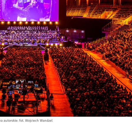
a autorskie
: fot. Wojciech Wandzel