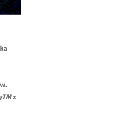
lka
ów.
y
TM
z