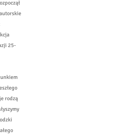
rozpoczął
autorskie
z
kcja
zji 25-
runkiem
zeszłego
je rodzą
usłyszymy
odzki
całego