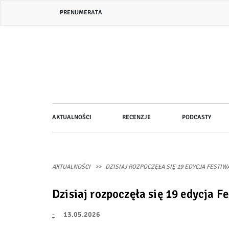
Przejdź
Header
PRENUMERATA
do
bar
treści
menu
Główna
AKTUALNOŚCI
RECENZJE
PODCASTY
nawigacja
AKTUALNOŚCI
DZISIAJ ROZPOCZĘŁA SIĘ 19 EDYCJA FESTI
Dzisiaj rozpoczęła się 19 edycja 
-
13.05.2026