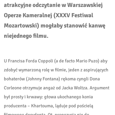
atrakcyjne odczytanie w Warszawskiej
Operze Kameralnej (XXXV Festiwal
Mozartowski) mogłaby stanowić kanwę
niejednego filmu.
U Francisa Forda Coppoli (a de facto Mario Puzo) aby
zdobyć wymarzoną rolę w filmie, jeden z aspirujących
bohaterów (Johnny Fontana) rękoma cyngli Dona
Corleone otrzymuje angaż od Jacka Woltza. Argument
był prosty i krwawy: głowa ukochanego konia
producenta – Khartouma, ląduje pod pościelą
filmowego decydenta. Ot, propozycja nie do