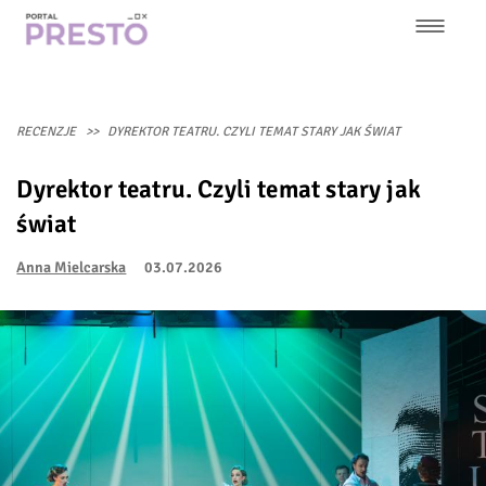
Przejdź
do
treści
Główna
nawigacja
RECENZJE
DYREKTOR TEATRU. CZYLI TEMAT STARY JAK ŚWIAT
Dyrektor teatru. Czyli temat stary jak
świat
Anna Mielcarska
03.07.2026