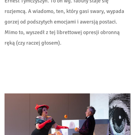
Ernest Tymczyszyn. To on wg. fabuły staje się
rozjemcą. A wiadomo, ten, który gasi swary, wypada
gorzej od podszytych emocjami i awersją postaci.
Mimo to, wyszedł z tej librettowej opresji obronną
ręką (czy raczej głosem).