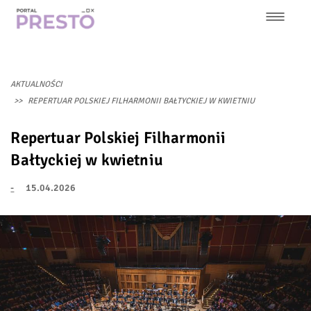
Przejdź
do
treści
Główna
nawigacja
AKTUALNOŚCI
REPERTUAR POLSKIEJ FILHARMONII BAŁTYCKIEJ W KWIETNIU
Repertuar Polskiej Filharmonii
Bałtyckiej w kwietniu
-
15.04.2026