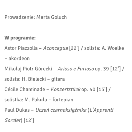
Prowadzenie: Marta Goluch
W programie:
Astor Piazzolla –
Aconcagua
[22'] / solista: A. Woelke
– akordeon
Mikołaj Piotr Górecki –
Arioso e Furioso
op. 39 [12'] /
solista: H. Bielecki – gitara
Cécile Chaminade –
Konzertstück
op. 40 [15'] /
solistka: M. Pakuła – fortepian
Paul Dukas –
Uczeń czarnoksiężnika
(
L'Apprenti
Sorcier
) [12']