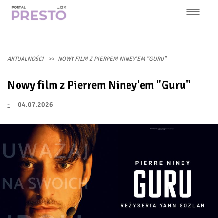
Przejdź
do
treści
Główna
nawigacja
AKTUALNOŚCI
NOWY FILM Z PIERREM NINEY'EM "GURU"
Nowy film z Pierrem Niney'em "Guru"
-
04.07.2026