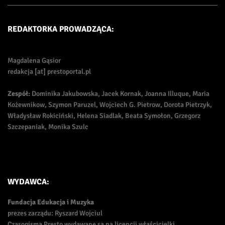
REDAKTORKA PROWADZĄCA:
Magdalena Gąsior
redakcja [at] prestoportal.pl
Zespół:
Dominika Jakubowska, Jacek Kornak, Joanna Illuque, Maria
Kożewnikow, Szymon Paruzel, Wojciech G. Pietrow, Dorota Pietrzyk,
Władysław Rokiciński, Helena Siadlak, Beata Symołon, Grzegorz
Szczepaniak, Monika Szulc
WYDAWCA:
Fundacja Edukacja i Muzyka
prezes zarządu: Ryszard Wojciul
Czasopisma Presto wydawane są na licencji właścicielki.