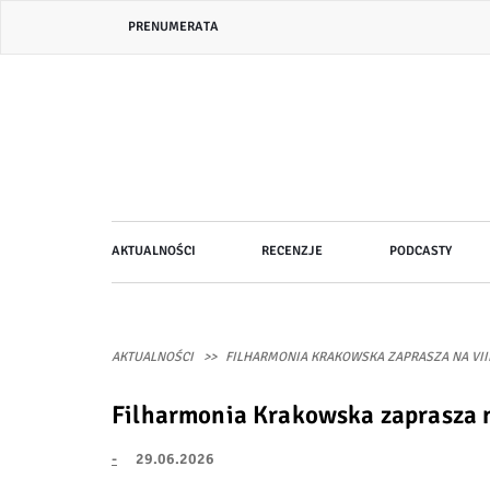
Przejdź
Header
PRENUMERATA
do
bar
treści
menu
Główna
AKTUALNOŚCI
RECENZJE
PODCASTY
nawigacja
AKTUALNOŚCI
FILHARMONIA KRAKOWSKA ZAPRASZA NA VIII
Filharmonia Krakowska zaprasza na
-
29.06.2026