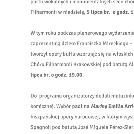
partii wokalnych i monumentalnych scen chó
Filharmonii w niedzielę,
5 lipca br. o godz. 
W tym roku podczas plenerowego wydarzeni
zaprezentują dzieło Franciszka Mireckiego 
tworzył opery buffa wzorując się na włoskic
Chóru Filharmonii Krakowskiej pod batutą Al
lipca br. o godz. 19.00.
Do programu organizatorzy dodali nietuzinko
komicznej. Wybór padł na
Marinę
Emilia Arri
hiszpańskiej opery narodowej, w którym wyst
Spagnoli pod batutą José Miguela Pérez-Sierr