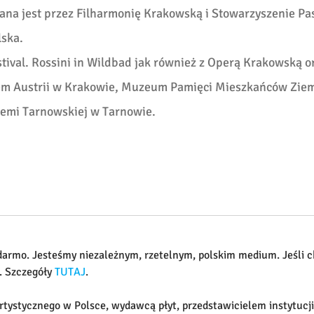
na jest przez Filharmonię Krakowską i Stowarzyszenie Pas
lska.
ival. Rossini in Wildbad jak również z Operą Krakowską o
em Austrii w Krakowie, Muzeum Pamięci Mieszkańców Zie
emi Tarnowskiej w Tarnowie.
 darmo. Jesteśmy niezależnym, rzetelnym, polskim medium. Jeśli c
. Szczegóły
TUTAJ
.
artystycznego w Polsce, wydawcą płyt, przedstawicielem instytucj