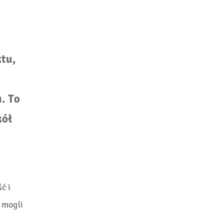
ktu,
. To
kół
ć i
 mogli