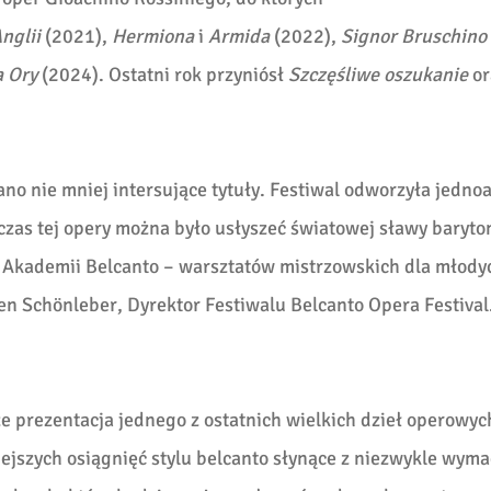
nglii
(2021),
Hermiona
i
Armida
(2022),
Signor Bruschino
a Ory
(2024). Ostatni rok przyniósł
Szczęśliwe oszukanie
or
o nie mniej intersujące tytuły. Festiwal odworzyła jedno
zas tej opery można było usłyszeć światowej sławy baryto
 Akademii Belcanto – warsztatów mistrzowskich dla młody
n Schönleber, Dyrektor Festiwalu Belcanto Opera Festival
 prezentacja jednego z ostatnich wielkich dzieł operowyc
iejszych osiągnięć stylu belcanto słynące z niezwykle wym