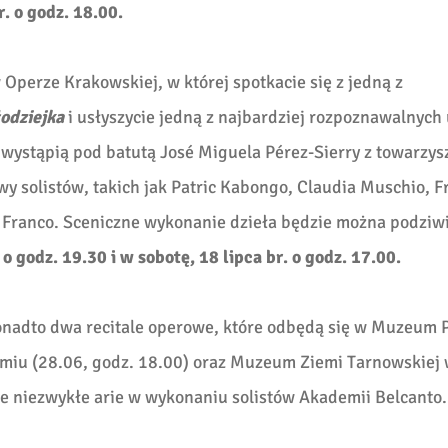
r. o godz. 18.00.
w Operze Krakowskiej, w której spotkacie się z jedną z
łodziejka
i usłyszycie jedną z najbardziej rozpoznawalnych
 wystąpią pod batutą José Miguela Pérez-Sierry z towarzy
 solistów, takich jak Patric Kabongo, Claudia Muschio, F
 Franco. Sceniczne wykonanie dzieła będzie można podziw
 o godz. 19.30 i w sobotę, 18 lipca br. o godz. 17.00.
onadto dwa recitale operowe, które odbędą się w Muzeum 
miu (28.06, godz. 18.00) oraz Muzeum Ziemi Tarnowskiej
cie niezwykłe arie w wykonaniu solistów Akademii Belcanto