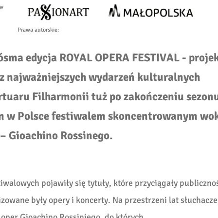
Prawa autorskie
:
, ósma edycja ROYAL OPERA FESTIVAL - proje
arz najważniejszych wydarzeń kulturalnych
tuaru Filharmonii tuż po zakończeniu sezonu
ym w Polsce festiwalem skoncentrowanym wo
 – Gioachino Rossinego.
tiwalowych pojawiły się tytuły, które przyciągały publicznoś
zowane były opery i koncerty. Na przestrzeni lat słuchacze
oper Gioachino Rossiniego, do których