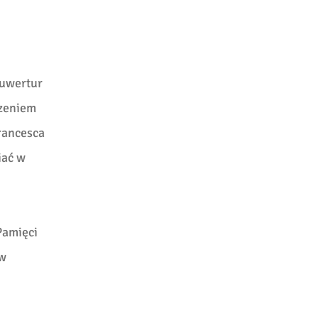
 uwertur
szeniem
rancesca
iać w
Pamięci
 w
.