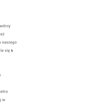
wórcy
ież
u naszego
ie się
4
y
ietro
ę w