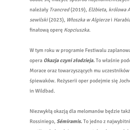
należały
Trancred
(2019),
Elżbieta, królowa A
sewilski
(2023),
Włoszka w Algierze
i
Harabi
finałową operę
Kopciuszka.
W tym roku w programie Festiwalu zaplanowan
opera
Okazja czyni złodzieja.
To właśnie podc
Morace oraz towarzyszących mu uczestników
śpiewaków. Reżyserii oper podejmie się Joche
in Wildbad.
Niezwykłą okazją dla melomanów będzie także
Rossiniego,
Sémiramis
.
To jedno z najwybitn