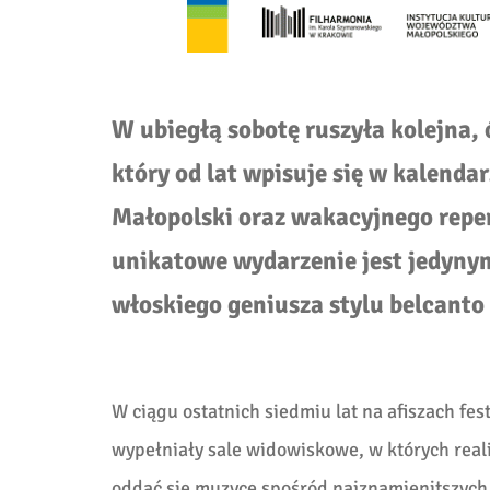
W ubiegłą sobotę ruszyła kolejna
który od lat wpisuje się w kalend
Małopolski oraz wakacyjnego reper
unikatowe wydarzenie jest jedyn
włoskiego geniusza stylu belcanto
W ciągu ostatnich siedmiu lat na afiszach fes
wypełniały sale widowiskowe, w których reali
oddać się muzyce spośród najznamienitszych 