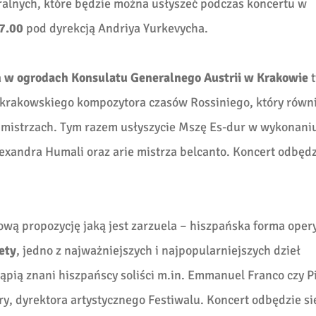
ralnych, które będzie można usłyszeć podczas koncertu w
17.00
pod dyrekcją Andriya Yurkevycha.
a
w ogrodach Konsulatu Generalnego Austrii w Krakowie
t
– krakowskiego kompozytora czasów Rossiniego, który równ
h mistrzach. Tym razem usłyszycie Mszę Es-dur w wykonani
exandra Humali oraz arie mistrza belcanto. Koncert odbędz
wą propozycję jaką jest zarzuela – hiszpańska forma oper
ety
, jedno z najważniejszych i najpopularniejszych dzieł
ąpią znani hiszpańscy soliści m.in. Emmanuel Franco czy P
y, dyrektora artystycznego Festiwalu. Koncert odbędzie si