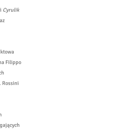
i
Cyrulik
az
aktowa
na Filippo
ch
. Rossini
h
agających