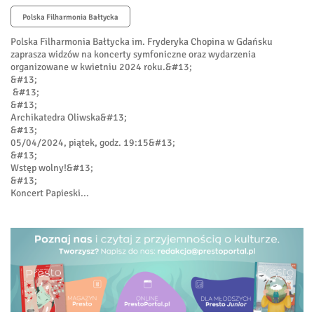
Polska Filharmonia Bałtycka
Polska Filharmonia Bałtycka im. Fryderyka Chopina w Gdańsku
zaprasza widzów na koncerty symfoniczne oraz wydarzenia
organizowane w kwietniu 2024 roku.&#13;
&#13;
&#13;
&#13;
Archikatedra Oliwska&#13;
&#13;
05/04/2024, piątek, godz. 19:15&#13;
&#13;
Wstęp wolny!&#13;
&#13;
Koncert Papieski...