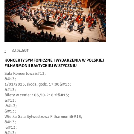
-
02.01.2025
KONCERTY SYMFONICZNE I WYDARZENIA W POLSKIEJ
FILHARMONII BAŁTYCKIEJ W STYCZNIU
Sala Koncertowa&#13;
&#13;
1/01/2025, środa, godz. 17:00&#13;
&#13;
Bilety w cenie: 106,50-218 zł&#13;
&#13;
&#13;
&#13;
Wielka Gala Sylwestrowa Filharmonii&#13;
&#13;
&#13;
&#13;