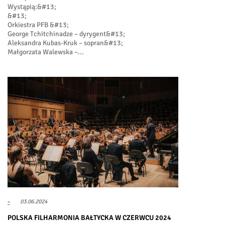
Wystąpią:&#13;
&#13;
Orkiestra PFB &#13;
George Tchitchinadze – dyrygent&#13;
Aleksandra Kubas-Kruk – sopran&#13;
Małgorzata Walewska –...
-
03.06.2024
POLSKA FILHARMONIA BAŁTYCKA W CZERWCU 2024