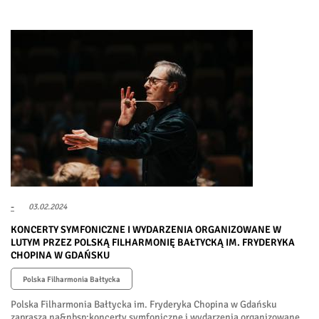
-
03.02.2024
KONCERTY SYMFONICZNE I WYDARZENIA ORGANIZOWANE W
LUTYM PRZEZ POLSKĄ FILHARMONIĘ BAŁTYCKĄ IM. FRYDERYKA
CHOPINA W GDAŃSKU
Polska Filharmonia Bałtycka
Polska Filharmonia Bałtycka im. Fryderyka Chopina w Gdańsku
zaprasza na&nbsp;koncerty symfoniczne i wydarzenia organizowane