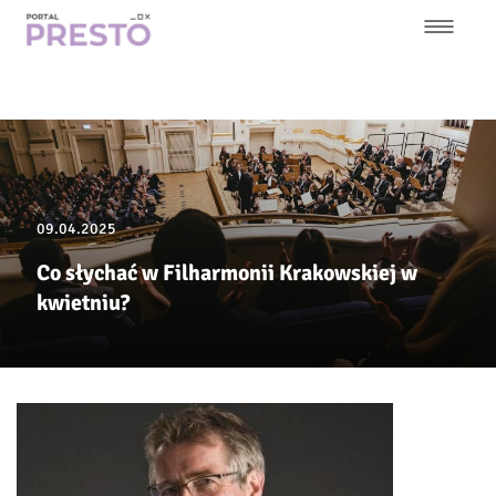
Przejdź
do
treści
Główna
nawigacja
09.04.2025
Co słychać w Filharmonii Krakowskiej w
kwietniu?