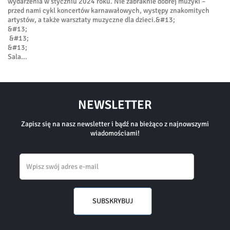
wydarzenia w styczniu 2024 roku. Nie zabraknie dobrej muzyki –
przed nami cykl koncertów karnawałowych, występy znakomitych
artystów, a także warsztaty muzyczne dla dzieci.&#13;
&#13;
&#13;
&#13;
Sala...
NEWSLETTER
Zapisz się na nasz newsletter i bądź na bieżąco z najnowszymi
wiadomościami!
Email
SUBSKRYBUJ