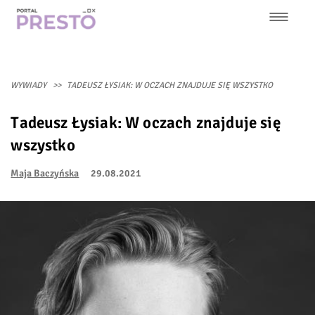
Przejdź
do
treści
Główna
nawigacja
WYWIADY
TADEUSZ ŁYSIAK: W OCZACH ZNAJDUJE SIĘ WSZYSTKO
Tadeusz Łysiak: W oczach znajduje się
wszystko
Maja Baczyńska
29.08.2021