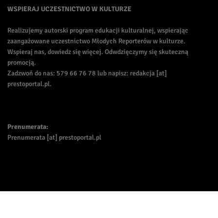
WSPIERAJ UCZESTNICTWO W KULTURZE
Realizujemy autorski program edukacji kulturalnej, wspierając
zaangażowane uczestnictwo Młodych Reporterów w kulturze.
Wspieraj nas, dowiedz się więcej. Odwdzięczymy się skuteczną
promocją.
Zadzwoń do nas: 579 66 76 78 lub napisz: redakcja [at]
prestoportal.pl.
Prenumerata:
Prenumerata [at] prestoportal.pl