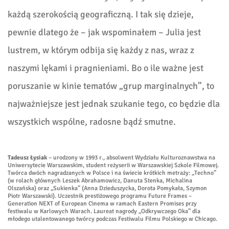
każdą szerokością geograficzną. I tak się dzieje,
pewnie dlatego że – jak wspominałem – Julia jest
lustrem, w którym odbija się każdy z nas, wraz z
naszymi lękami i pragnieniami. Bo o ile ważne jest
poruszanie w kinie tematów „grup marginalnych”, to
najważniejsze jest jednak szukanie tego, co będzie dla
wszystkich wspólne, radosne bądź smutne.
Tadeusz Łysiak
– urodzony w 1993 r., absolwent Wydziału Kulturoznawstwa na
Uniwersytecie Warszawskim, student reżyserii w Warszawskiej Szkole Filmowej.
Twórca dwóch nagradzanych w Polsce i na świecie krótkich metraży: „Techno”
(w rolach głównych Leszek Abrahamowicz, Danuta Stenka, Michalina
Olszańska) oraz „Sukienka” (Anna Dzieduszycka, Dorota Pomykała, Szymon
Piotr Warszawski). Uczestnik prestiżowego programu Future Frames –
Generation NEXT of European Cinema w ramach Eastern Promises przy
festiwalu w Karlowych Warach. Laureat nagrody „Odkrywczego Oka” dla
młodego utalentowanego twórcy podczas Festiwalu Filmu Polskiego w Chicago.