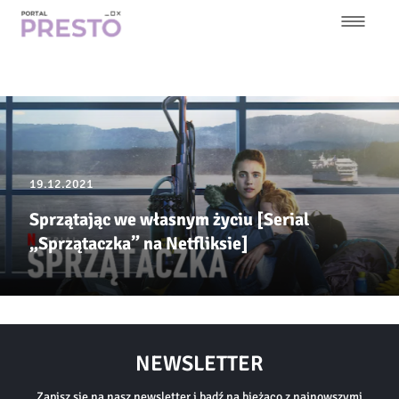
Przejdź
do
treści
Główna
nawigacja
19.12.2021
Sprzątając we własnym życiu [Serial
„Sprzątaczka” na Netfliksie]
NEWSLETTER
Zapisz się na nasz newsletter i bądź na bieżąco z najnowszymi