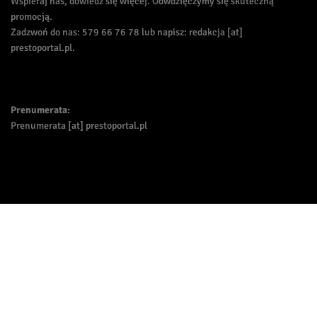
Wspieraj nas, dowiedz się więcej. Odwdzięczymy się skuteczną
promocją.
Zadzwoń do nas: 579 66 76 78 lub napisz: redakcja [at]
prestoportal.pl.
Prenumerata:
Prenumerata [at] prestoportal.pl