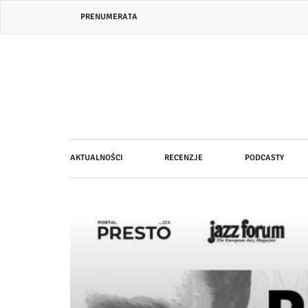
Przejdź
Header
PRENUMERATA
do
bar
treści
menu
Główna
AKTUALNOŚCI
RECENZJE
PODCASTY
nawigacja