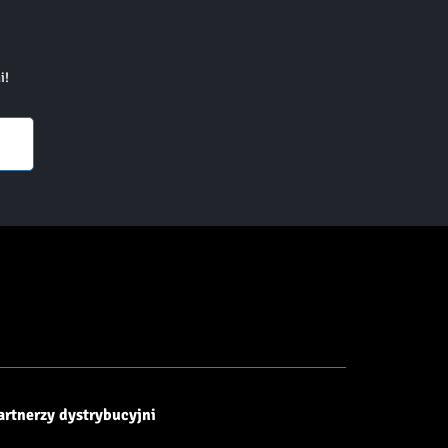
i!
artnerzy dystrybucyjni