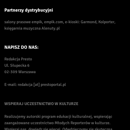
Partnerzy dystrybucyjni
salony prasowe empik, empik.com, e-kioski: Garmond, Kolporter,
księgarnia muzyczna Alenuty.pl
NAPISZ DO NAS:
Redakcja Presto
Ul. Słupecka 6
02-309 Warszawa
E-mail: redakcja [at] prestoportal.pl
WSPIERAJ UCZESTNICTWO W KULTURZE
Realizujemy autorski program edukacji kulturalnej, wspierając
zaangażowane uczestnictwo Młodych Reporterów w kulturze.
Wspieraj nas, dowiedz się więcej. Odwdzięczymy się skuteczną