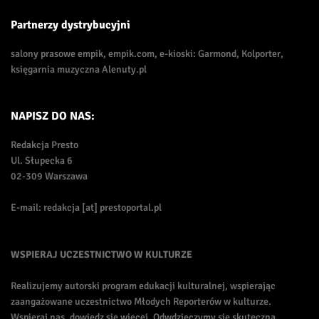
Partnerzy dystrybucyjni
salony prasowe empik, empik.com, e-kioski: Garmond, Kolporter,
księgarnia muzyczna Alenuty.pl
NAPISZ DO NAS:
Redakcja Presto
Ul. Słupecka 6
02-309 Warszawa
E-mail: redakcja [at] prestoportal.pl
WSPIERAJ UCZESTNICTWO W KULTURZE
Realizujemy autorski program edukacji kulturalnej, wspierając
zaangażowane uczestnictwo Młodych Reporterów w kulturze.
Wspieraj nas, dowiedz się więcej. Odwdzięczymy się skuteczną