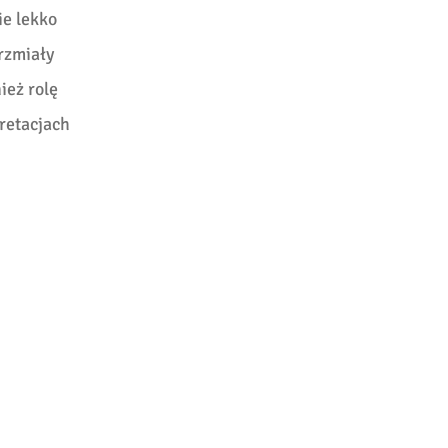
e lekko
rzmiały
ież rolę
retacjach