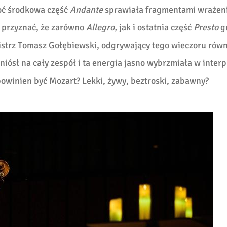
oć środkowa część
Andante
sprawiała fragmentami wrażeni
a przyznać, że zarówno
Allegro,
jak i ostatnia część
Presto
g
strz Tomasz Gołębiewski, odgrywający tego wieczoru równ
ósł na cały zespół i ta energia jasno wybrzmiała w interp
powinien być Mozart? Lekki, żywy, beztroski, zabawny?