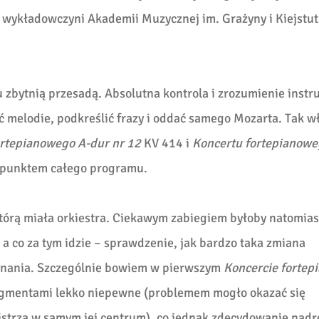
 wykładowczyni Akademii Muzycznej im. Grażyny i Kiejstut
 zbytnią przesadą. Absolutna kontrola i zrozumienie inst
 melodie, podkreślić frazy i oddać samego Mozarta. Tak w
ortepianowego A-dur nr 12
KV 414 i
Koncertu fortepianowe
m punktem całego programu.
którą miała orkiestra. Ciekawym zabiegiem byłoby natomias
 a co za tym idzie – sprawdzenie, jak bardzo taka zmiana
konania. Szczególnie bowiem w pierwszym
Koncercie forte
ragmentami lekko niepewne (problemem mogło okazać się
mistrza w samym jej centrum), co jednak zdecydowanie nadr