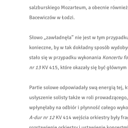
salzburskiego Mozarteum, a obecnie również
Bacewiczów w Łodzi.
Słowo „zawładnęła” nie jest w tym przypadku
konieczne, by w tak dokładny sposób wydobyć
stało się w przypadku wykonania
Koncertu f
nr 13
KV 415, które okazały się być główny
Partie solowe odpowiadały swą energią tej, 
usłyszenie solisty także w roli prowadzącego,
wpłynęłaby na odbiór i płynność całego wy
A-dur nr 12
KV 414 wejścia orkiestry były f
rozstawienie orkiestry i ustawienie koncert