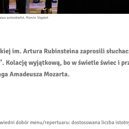
awa autorskie
fot. Marcin Stępień
iej im. Artura Rubinsteina zaprosili słuchac
. Kolację wyjątkową, bo w świetle świec i pr
ga Amadeusza Mozarta.
powiedni dobór menu/repertuaru: dostosowana liczba istotn