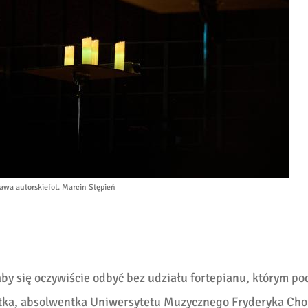
awa autorskie
fot. Marcin Stępień
by się oczywiście odbyć bez udziału fortepianu, którym po
stka, absolwentka Uniwersytetu Muzycznego Fryderyka Cho