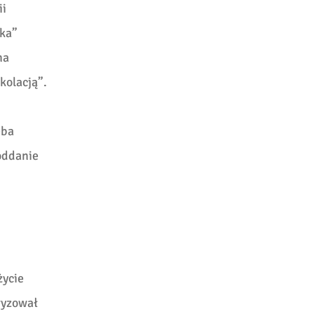
ii
cka”
na
kolacją”.
eba
oddanie
życie
ryzował