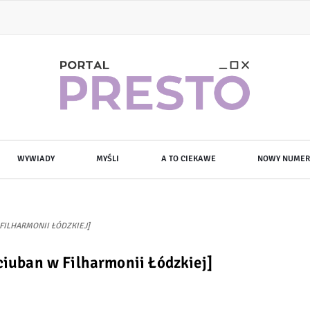
WYWIADY
MYŚLI
A TO CIEKAWE
NOWY NUMER
 FILHARMONII ŁÓDZKIEJ]
ociuban w Filharmonii Łódzkiej]