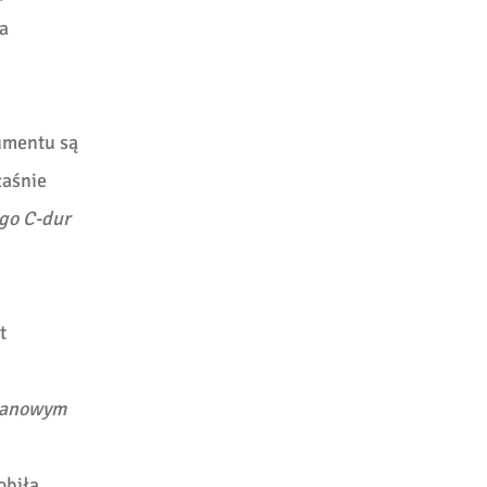
a
rumentu są
łaśnie
go C-dur
t
pianowym
obiła