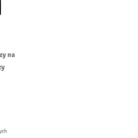
zy na
zy
ych