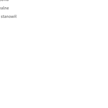
ealne
e
stanowił