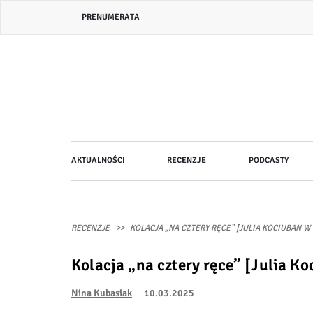
Przejdź
Header
PRENUMERATA
do
bar
treści
menu
Główna
AKTUALNOŚCI
RECENZJE
PODCASTY
nawigacja
RECENZJE
KOLACJA „NA CZTERY RĘCE” [JULIA KOCIUBAN W
Kolacja „na cztery ręce” [Julia K
Nina Kubasiak
10.03.2025