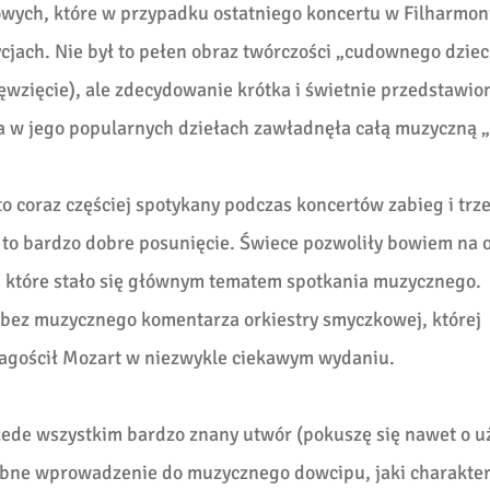
wych, które w przypadku ostatniego koncertu w Filharmon
cjach. Nie był to pełen obraz twórczości „cudownego dzie
wzięcie), ale zdecydowanie krótka i świetnie przedstawio
ta w jego popularnych dziełach zawładnęła całą muzyczną „
o coraz częściej spotykany podczas koncertów zabieg i trz
 to bardzo dobre posunięcie. Świece pozwoliły bowiem na 
,
które stało się głównym tematem spotkania muzycznego.
ą bez muzycznego komentarza orkiestry smyczkowej, której
 zagościł Mozart w niezwykle ciekawym wydaniu.
zede wszystkim bardzo znany utwór (pokuszę się nawet o u
grabne wprowadzenie do muzycznego dowcipu, jaki charakte