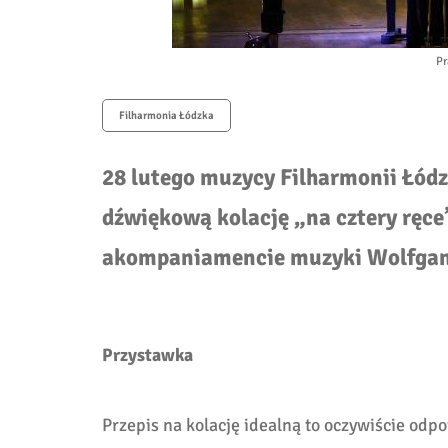
Pr
Filharmonia Łódzka
28 lutego muzycy Filharmonii Łódzk
dźwiękową kolację „na cztery ręce”
akompaniamencie muzyki Wolfgan
Przystawka
Przepis na kolację idealną to oczywiście od