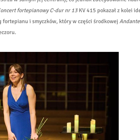
oncert fortepianowy C-dur nr 13
KV 415
pokazał z kolei id
og fortepianu i smyczków, który w części środkowej
Andant
eczoru.