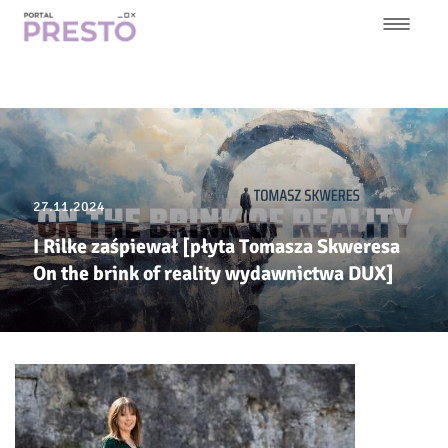
Przejdź
do
treści
Główna
nawigacja
27.11.2024
I Rilke zaśpiewał [płyta Tomasza Skweresa
On the brink of reality wydawnictwa DUX]