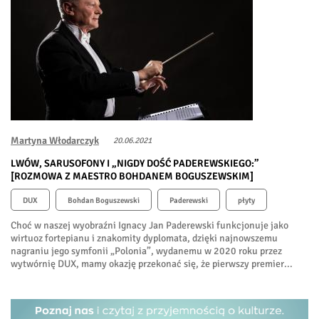
Martyna Włodarczyk
20.06.2021
LWÓW, SARUSOFONY I „NIGDY DOŚĆ PADEREWSKIEGO:”
[ROZMOWA Z MAESTRO BOHDANEM BOGUSZEWSKIM]
DUX
Bohdan Boguszewski
Paderewski
płyty
Choć w naszej wyobraźni Ignacy Jan Paderewski funkcjonuje jako
wirtuoz fortepianu i znakomity dyplomata, dzięki najnowszemu
nagraniu jego symfonii „Polonia”, wydanemu w 2020 roku przez
wytwórnię DUX, mamy okazję przekonać się, że pierwszy premier...