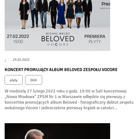
-
25.02.2022
KONCERT PROMUJĄCY ALBUM BELOVED ZESPOŁU VOCORE
płyty
DUX
W niedzielę 27 lutego 2022 roku o godz. 19:00 w Sali koncertowej
„Nowa Miodowa” ZPSM Nr 1 w Warszawie odbędzie się pierwszy z
koncertów promujących album Beloved - fonograficzny debiut zespołu
wokalnego Vocore i jednocześnie pierwszy krążek w całości...