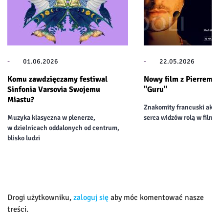
-
01.06.2026
-
22.05.2026
Komu zawdzięczamy festiwal
Nowy film z Pierrem 
Sinfonia Varsovia Swojemu
"Guru"
Miastu?
Znakomity francuski aktor
Muzyka klasyczna w plenerze,
serca widzów rolą w filmi
w dzielnicach oddalonych od centrum,
blisko ludzi
Drogi użytkowniku,
zaloguj się
aby móc komentować nasze
treści.