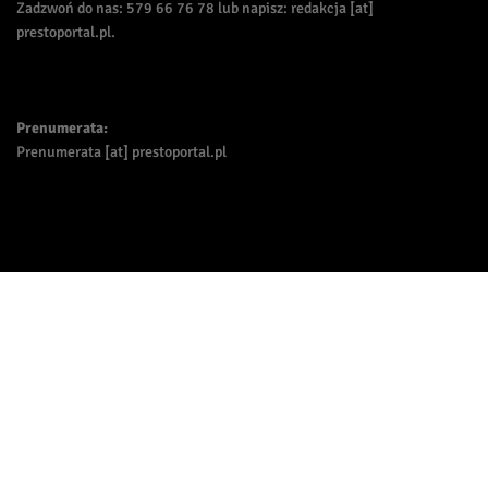
Zadzwoń do nas: 579 66 76 78 lub napisz: redakcja [at]
prestoportal.pl.
Prenumerata:
Prenumerata [at] prestoportal.pl