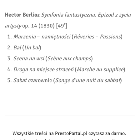
Hector Berlioz
Symfonia fantastyczna. Epizod z życia
artysty
op. 14 (1830) [49’]
Marzenia
–
namiętności
(
Rêveries
–
Passions
)
Bal
(
Un bal
)
Scena na wsi
(
Scène aux champs
)
Droga na miejsce straceń
(
Marche au supplice
)
Sabat czar
ownic (
Songe d'une nuit du sabbat
)
Wszystkie treści na PrestoPortal.pl czytasz za darmo.