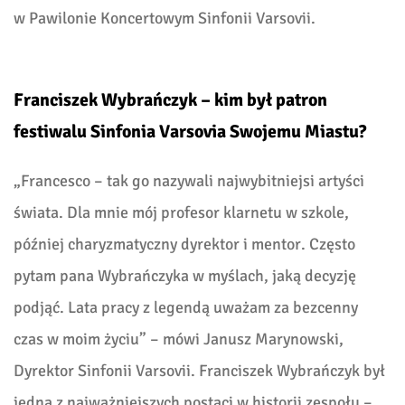
w Pawilonie Koncertowym Sinfonii Varsovii.
Franciszek Wybrańczyk – kim był patron
festiwalu Sinfonia Varsovia Swojemu Miastu?
„Francesco – tak go nazywali najwybitniejsi artyści
świata. Dla mnie mój profesor klarnetu w szkole,
później charyzmatyczny dyrektor i mentor. Często
pytam pana Wybrańczyka w myślach, jaką decyzję
podjąć. Lata pracy z legendą uważam za bezcenny
czas w moim życiu” – mówi Janusz Marynowski,
Dyrektor Sinfonii Varsovii. Franciszek Wybrańczyk był
jedną z najważniejszych postaci w historii zespołu –