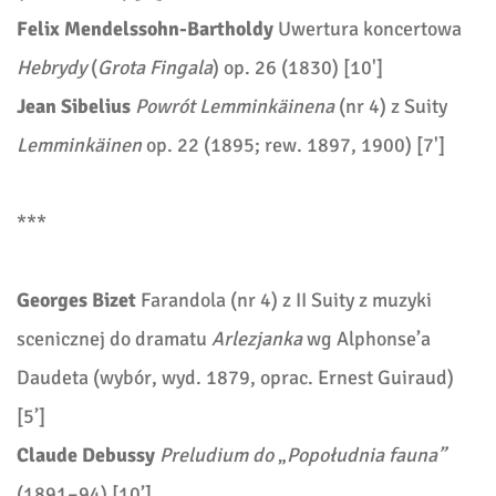
Felix Mendelssohn-Bartholdy
Uwertura
koncertowa
Hebrydy
(
Grota Fingala
) op. 26 (1830) [10']
Jean Sibelius
Powrót Lemminkäinena
(nr 4) z Suity
Lemminkäinen
op. 22 (1895; rew. 1897, 1900) [7']
***
Georges Bizet
Farandola (nr 4) z II Suity z muzyki
scenicznej do dramatu
Arlezjanka
wg Alphonse’a
Daudeta (wybór, wyd. 1879, oprac. Ernest Guiraud)
[5’]
Claude Debussy
Preludium do
„
Popołudnia fauna”
(1891–94) [10’]