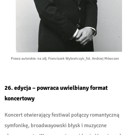
Prawa autorskie
: na zdj. Franciszek Wybrańczyk_fot. Andrzej Mówczan
26. edycja – powraca uwielbiany format
koncertowy
Koncert otwierający festiwal połączy romantyczną
symfonikę, broadwayowski błysk i muzyczne