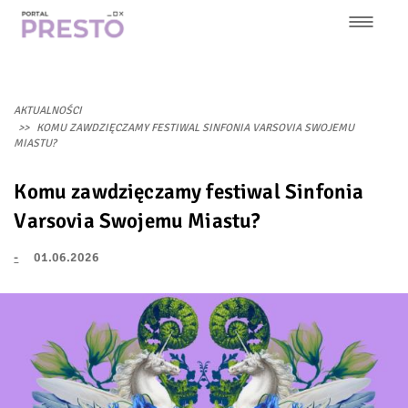
Przejdź
do
treści
Główna
nawigacja
AKTUALNOŚCI
KOMU ZAWDZIĘCZAMY FESTIWAL SINFONIA VARSOVIA SWOJEMU
MIASTU?
Komu zawdzięczamy festiwal Sinfonia
Varsovia Swojemu Miastu?
-
01.06.2026