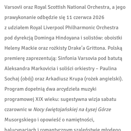
Varsovii oraz Royal Scottish National Orchestra, a jego
prawykonanie odbędzie się 11 czerwca 2026
z udziałem Royal Liverpool Philharmonic Orchestra
pod dyrekcją Dominga Hindoyana i solistów: oboistki
Heleny Mackie oraz rożkisty Drake’a Grittona. Polską
premierę zaprezentują: Sinfonia Varsovia pod batutą
Aleksandra Markovicia i soliści orkiestry – Paulina
Sochaj (obój) oraz Arkadiusz Krupa (rożek angielski).
Program dopełnią dwa arcydzieła muzyki
programowej XIX wieku: sugestywna wizja sabatu
czarownic w
Nocy świętojańskiej na Łysej Górze
Musorgskiego i opowieść o namiętności,
halucynacjach i romantycznym szaleństwie młodego