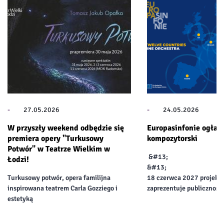
-
27.05.2026
-
24.05.2026
W przyszły weekend odbędzie się
Europasinfonie ogłas
premiera opery "Turkusowy
kompozytorski
Potwór" w Teatrze Wielkim w
&#13;
Łodzi!
&#13;
Turkusowy potwór, opera familijna
18 czerwca 2027 projekt 
inspirowana teatrem Carla Gozziego i
zaprezentuje publicznośc
estetyką