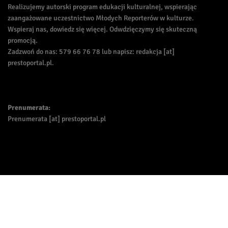
Realizujemy autorski program edukacji kulturalnej, wspierając
zaangażowane uczestnictwo Młodych Reporterów w kulturze.
Wspieraj nas, dowiedz się więcej. Odwdzięczymy się skuteczną
promocją.
Zadzwoń do nas: 579 66 76 78 lub napisz: redakcja [at]
prestoportal.pl.
Prenumerata:
Prenumerata [at] prestoportal.pl