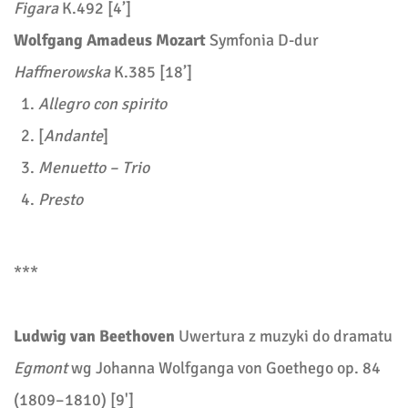
Figara
K.492 [4’]
Wolfgang Amadeus Mozart
Symfonia D-dur
Haffnerowska
K.385 [18’]
Allegro con spirito
[
Andante
]
Menuetto – Trio
Presto
***
Ludwig van Beethoven
Uwertura z muzyki do dramatu
Egmont
wg Johanna Wolfganga von Goethego op. 84
(1809–1810) [9']