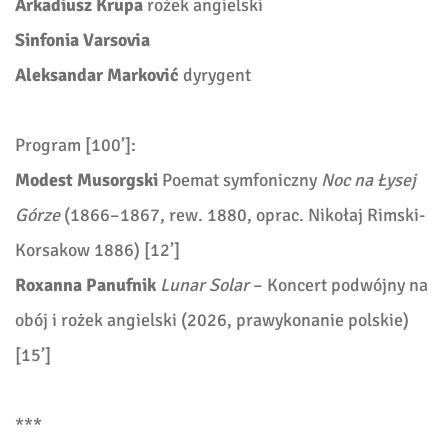
Arkadiusz Krupa
rożek angielski
Sinfonia Varsovia
Aleksandar Marković
dyrygent
Program [100’]:
Modest Musorgski
Poemat symfoniczny
Noc na Łysej
Górze
(1866–1867, rew. 1880, oprac. Nikołaj Rimski-
Korsakow 1886) [12’]
Roxanna Panufnik
Lunar Solar
– Koncert podwójny na
obój i rożek angielski (2026, prawykonanie polskie)
[15’]
***