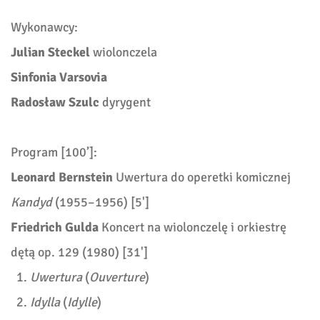
Wykonawcy:
Julian Steckel
wiolonczela
Sinfonia Varsovia
Radosław Szulc
dyrygent
Program [100’]:
Leonard Bernstein
Uwertura do operetki komicznej
Kandyd
(1955–1956) [5']
Friedrich Gulda
Koncert na wiolonczelę i orkiestrę
dętą op. 129 (1980) [31']
Uwertura
(
Ouverture
)
Idylla
(
Idylle
)