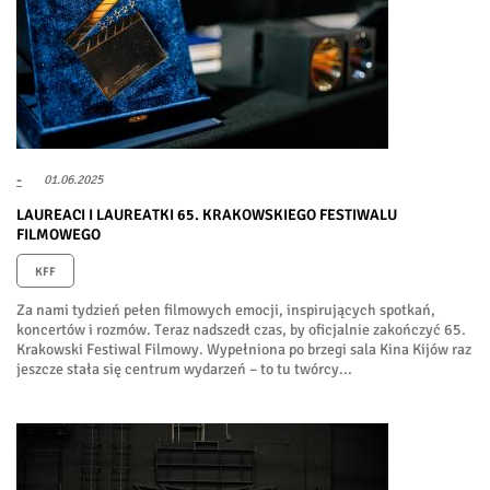
-
01.06.2025
LAUREACI I LAUREATKI 65. KRAKOWSKIEGO FESTIWALU
FILMOWEGO
KFF
Za nami tydzień pełen filmowych emocji, inspirujących spotkań,
koncertów i rozmów. Teraz nadszedł czas, by oficjalnie zakończyć 65.
Krakowski Festiwal Filmowy. Wypełniona po brzegi sala Kina Kijów raz
jeszcze stała się centrum wydarzeń – to tu twórcy...