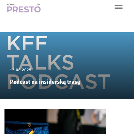
Przejdź
do
treści
Główna
nawigacja
13.08.2025
Podcast na insiderską trasę